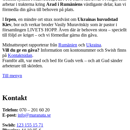
arbetar i trakterna kring
Arad i Rumäniens
västligaste delar, kan vi
förmedla din gåva till behoven på plats.
I
Irpen
, en mindre ort strax nordväst om
Ukrainas huvudstad
Kiev
, bor och verkar broder Vasily Muravitskiy som är pastor i
församlingen LIVETS HOPP. Även där är behoven stora – speciellt
till följd av kriget – och vi förmedlar gärna din gåva.
Midnattsropet rapporterar från
Rumänien
och
Ukraina
.
Vill du ge en gåva?
Information om kontonummer och Swish finns
på
Kontaktsidan
.
Framför allt, var med och bed för Guds verk – och att Gud sänder
arbeterare till skörden.
Till menyn
Kontakt
Telefon:
070 – 201 60 20
E-post:
info@maranata.se
Swish:
123 155 15 71