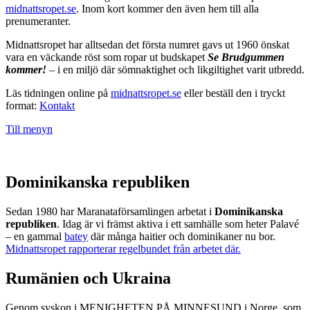
midnattsropet.se
. Inom kort kommer den även hem till alla
prenumeranter.
Midnattsropet har alltsedan det första numret gavs ut 1960 önskat
vara en väckande röst som ropar ut budskapet
Se Brudgummen
kommer!
– i en miljö där sömnaktighet och likgiltighet varit utbredd.
Läs tidningen online på
midnattsropet.se
eller beställ den i tryckt
format:
Kontakt
Till menyn
Dominikanska republiken
Sedan 1980 har Maranataförsamlingen arbetat i
Dominikanska
republiken
. Idag är vi främst aktiva i ett samhälle som heter Palavé
– en gammal
batey
där många haitier och dominikaner nu bor.
Midnattsropet rapporterar regelbundet från arbetet där.
Rumänien och Ukraina
Genom syskon i MENIGHETEN PÅ MINNESUND i Norge, som