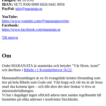
Plusgiro:
44 10 05-6
IBAN:
SE75 9500 0099 6026 0441 0056
PayPal:
info@maranata.se
YouTube:
https://www.youtube.com/@maranatasverige
Facebook:
https://www.facebook.com/maranata.se
Till menyn
Om
Ordet MARANATA är arameiska och betyder "Vår Herre, kom!"
och återfinns i
Bibeln i 1 Korintierbrevet 16:22
.
Maranataförsamlingen är en fri evangeliskt kristen församling som
tror på hela Bibeln som Guds ord. Vårt hopp och vår tro är att Jesus
snart ska komma igen – och tills dess det sker önskar vi leva ut
missionsbefallningen.
Vi har i dagsläget ingen officiell adress men samlas regelbundet till
husmöten på olika adresser i nordvästra Stockholm.