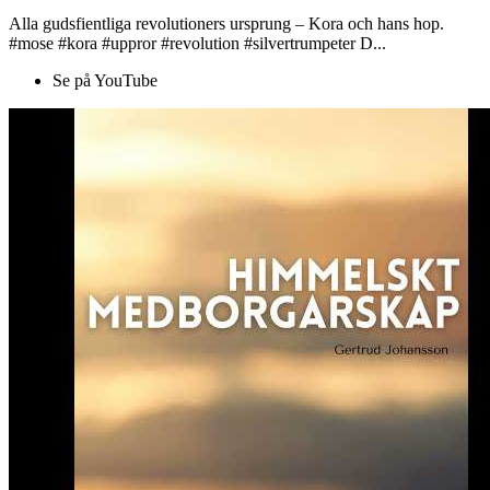
Alla gudsfientliga revolutioners ursprung – Kora och hans hop.
#mose #kora #uppror #revolution #silvertrumpeter D...
Se på YouTube