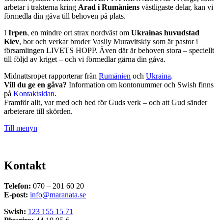
arbetar i trakterna kring
Arad i Rumäniens
västligaste delar, kan vi
förmedla din gåva till behoven på plats.
I
Irpen
, en mindre ort strax nordväst om
Ukrainas huvudstad
Kiev
, bor och verkar broder Vasily Muravitskiy som är pastor i
församlingen LIVETS HOPP. Även där är behoven stora – speciellt
till följd av kriget – och vi förmedlar gärna din gåva.
Midnattsropet rapporterar från
Rumänien
och
Ukraina
.
Vill du ge en gåva?
Information om kontonummer och Swish finns
på
Kontaktsidan
.
Framför allt, var med och bed för Guds verk – och att Gud sänder
arbeterare till skörden.
Till menyn
Kontakt
Telefon:
070 – 201 60 20
E-post:
info@maranata.se
Swish:
123 155 15 71