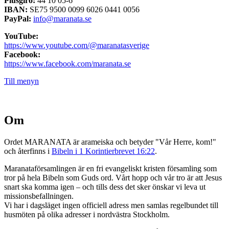
Plusgiro:
44 10 05-6
IBAN:
SE75 9500 0099 6026 0441 0056
PayPal:
info@maranata.se
YouTube:
https://www.youtube.com/@maranatasverige
Facebook:
https://www.facebook.com/maranata.se
Till menyn
Om
Ordet MARANATA är arameiska och betyder "Vår Herre, kom!"
och återfinns i
Bibeln i 1 Korintierbrevet 16:22
.
Maranataförsamlingen är en fri evangeliskt kristen församling som
tror på hela Bibeln som Guds ord. Vårt hopp och vår tro är att Jesus
snart ska komma igen – och tills dess det sker önskar vi leva ut
missionsbefallningen.
Vi har i dagsläget ingen officiell adress men samlas regelbundet till
husmöten på olika adresser i nordvästra Stockholm.