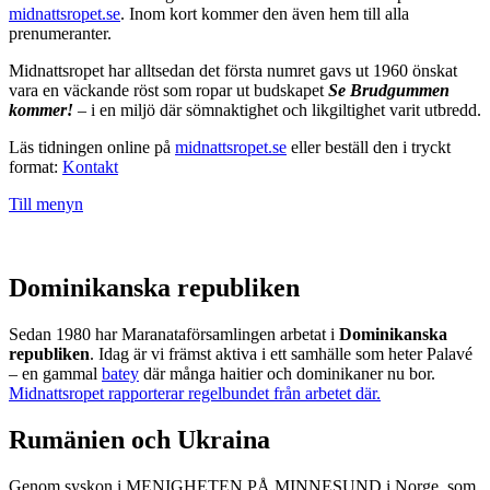
midnattsropet.se
. Inom kort kommer den även hem till alla
prenumeranter.
Midnattsropet har alltsedan det första numret gavs ut 1960 önskat
vara en väckande röst som ropar ut budskapet
Se Brudgummen
kommer!
– i en miljö där sömnaktighet och likgiltighet varit utbredd.
Läs tidningen online på
midnattsropet.se
eller beställ den i tryckt
format:
Kontakt
Till menyn
Dominikanska republiken
Sedan 1980 har Maranataförsamlingen arbetat i
Dominikanska
republiken
. Idag är vi främst aktiva i ett samhälle som heter Palavé
– en gammal
batey
där många haitier och dominikaner nu bor.
Midnattsropet rapporterar regelbundet från arbetet där.
Rumänien och Ukraina
Genom syskon i MENIGHETEN PÅ MINNESUND i Norge, som