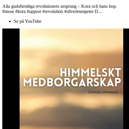
Alla gudsfientliga revolutioners ursprung – Kora och hans hop.
#mose #kora #uppror #revolution #silvertrumpeter D...
Se på YouTube