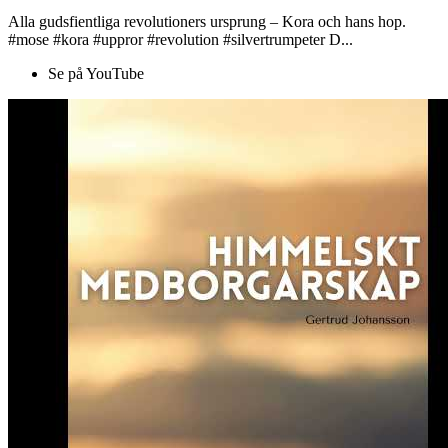
Alla gudsfientliga revolutioners ursprung – Kora och hans hop.
#mose #kora #uppror #revolution #silvertrumpeter D...
Se på YouTube