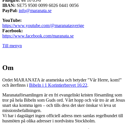
Plusgiro:
44 10 05-6
IBAN:
SE75 9500 0099 6026 0441 0056
PayPal:
info@maranata.se
YouTube:
https://www.youtube.com/@maranatasverige
Facebook:
https://www.facebook.com/maranata.se
Till menyn
Om
Ordet MARANATA är arameiska och betyder "Vår Herre, kom!"
och återfinns i
Bibeln i 1 Korintierbrevet 16:22
.
Maranataförsamlingen är en fri evangeliskt kristen församling som
tror på hela Bibeln som Guds ord. Vårt hopp och vår tro är att Jesus
snart ska komma igen – och tills dess det sker önskar vi leva ut
missionsbefallningen.
Vi har i dagsläget ingen officiell adress men samlas regelbundet till
husmöten på olika adresser i nordvästra Stockholm.