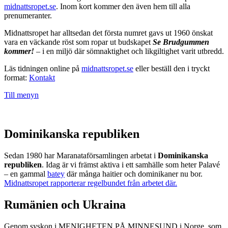
midnattsropet.se
. Inom kort kommer den även hem till alla
prenumeranter.
Midnattsropet har alltsedan det första numret gavs ut 1960 önskat
vara en väckande röst som ropar ut budskapet
Se Brudgummen
kommer!
– i en miljö där sömnaktighet och likgiltighet varit utbredd.
Läs tidningen online på
midnattsropet.se
eller beställ den i tryckt
format:
Kontakt
Till menyn
Dominikanska republiken
Sedan 1980 har Maranataförsamlingen arbetat i
Dominikanska
republiken
. Idag är vi främst aktiva i ett samhälle som heter Palavé
– en gammal
batey
där många haitier och dominikaner nu bor.
Midnattsropet rapporterar regelbundet från arbetet där.
Rumänien och Ukraina
Genom syskon i MENIGHETEN PÅ MINNESUND i Norge, som