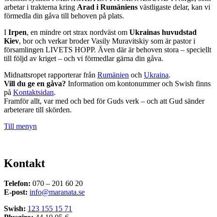
arbetar i trakterna kring
Arad i Rumäniens
västligaste delar, kan vi
förmedla din gåva till behoven på plats.
I
Irpen
, en mindre ort strax nordväst om
Ukrainas huvudstad
Kiev
, bor och verkar broder Vasily Muravitskiy som är pastor i
församlingen LIVETS HOPP. Även där är behoven stora – speciellt
till följd av kriget – och vi förmedlar gärna din gåva.
Midnattsropet rapporterar från
Rumänien
och
Ukraina
.
Vill du ge en gåva?
Information om kontonummer och Swish finns
på
Kontaktsidan
.
Framför allt, var med och bed för Guds verk – och att Gud sänder
arbeterare till skörden.
Till menyn
Kontakt
Telefon:
070 – 201 60 20
E-post:
info@maranata.se
Swish:
123 155 15 71