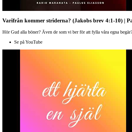
Varifrån kommer striderna? (Jakobs brev 4:1-10) | P
Hör Gud alla böner? Även de som vi ber för att fylla våra egna begär?
Se på YouTube