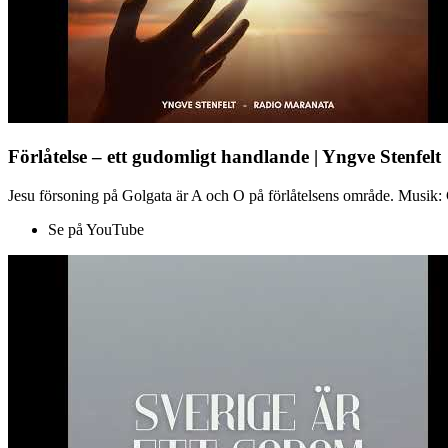
Förlåtelse – ett gudomligt handlande | Yngve Stenfelt
Jesu försoning på Golgata är A och O på förlåtelsens område. Musik: C
Se på YouTube