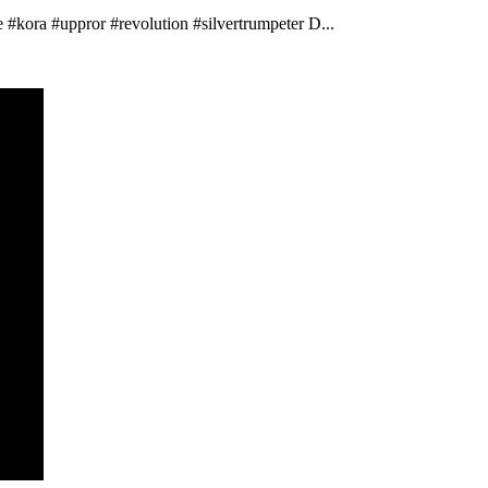
 #kora #uppror #revolution #silvertrumpeter D...