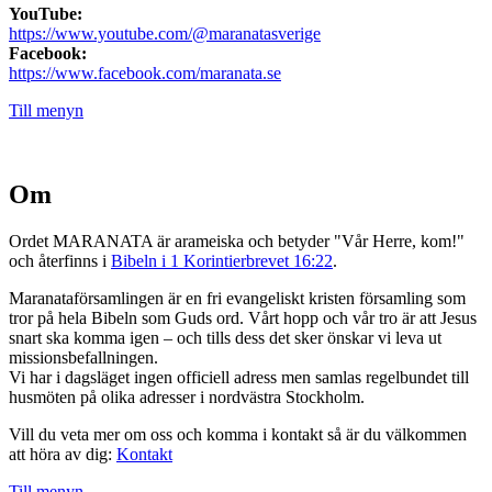
YouTube:
https://www.youtube.com/@maranatasverige
Facebook:
https://www.facebook.com/maranata.se
Till menyn
Om
Ordet MARANATA är arameiska och betyder "Vår Herre, kom!"
och återfinns i
Bibeln i 1 Korintierbrevet 16:22
.
Maranataförsamlingen är en fri evangeliskt kristen församling som
tror på hela Bibeln som Guds ord. Vårt hopp och vår tro är att Jesus
snart ska komma igen – och tills dess det sker önskar vi leva ut
missionsbefallningen.
Vi har i dagsläget ingen officiell adress men samlas regelbundet till
husmöten på olika adresser i nordvästra Stockholm.
Vill du veta mer om oss och komma i kontakt så är du välkommen
att höra av dig:
Kontakt
Till menyn