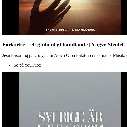
Förlåtelse – ett gudomligt handlande | Yngve Stenfelt
Jesu försoning på Golgata är A och O på förlåtelsens område. Musik: C
Se på YouTube