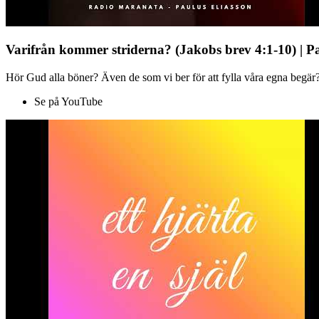
Varifrån kommer striderna? (Jakobs brev 4:1-10) | P
Hör Gud alla böner? Även de som vi ber för att fylla våra egna begär?
Se på YouTube