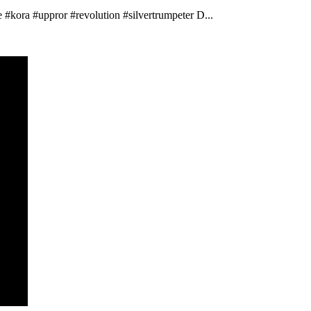
 #kora #uppror #revolution #silvertrumpeter D...