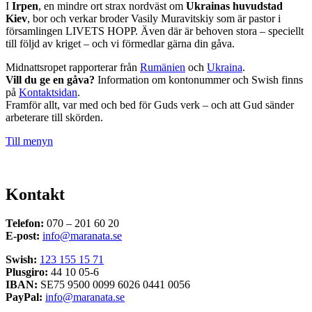
I
Irpen
, en mindre ort strax nordväst om
Ukrainas huvudstad
Kiev
, bor och verkar broder Vasily Muravitskiy som är pastor i
församlingen LIVETS HOPP. Även där är behoven stora – speciellt
till följd av kriget – och vi förmedlar gärna din gåva.
Midnattsropet rapporterar från
Rumänien
och
Ukraina
.
Vill du ge en gåva?
Information om kontonummer och Swish finns
på
Kontaktsidan
.
Framför allt, var med och bed för Guds verk – och att Gud sänder
arbeterare till skörden.
Till menyn
Kontakt
Telefon:
070 – 201 60 20
E-post:
info@maranata.se
Swish:
123 155 15 71
Plusgiro:
44 10 05-6
IBAN:
SE75 9500 0099 6026 0441 0056
PayPal:
info@maranata.se