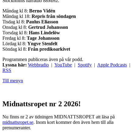
Stockholms närradio 88MHz.
Måndag kl 8:
Berno Vidén
Måndag kl 18:
Repris från söndagen
Tisdag kl 8:
Paulus Eliasson
Onsdag kl 8:
Gertrud Johansson
Torsdag kl 8:
Hans Lindelöw
Fredag kl 8:
Tage Johansson
Lördag kl 8:
Yngve Stenfelt
Söndag kl 8:
Från predikoarkivet
Programmen publiceras även på vår podd.
Lyssna här:
Webbradio
|
YouTube
|
Spotify
|
Apple Podcasts
|
RSS
Till menyn
Midnattsropet nr 2 2026!
Nu finns nr 2 av tidningen MIDNATTSROPET att läsa på
midnattsropet.se
. Inom kort kommer den även hem till alla
prenumeranter.