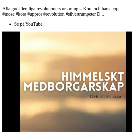
Alla gudsfientliga revolutioners ursprung – Kora och hans hop.
#mose #kora #uppror #revolution #silvertrumpeter D...
Se på YouTube