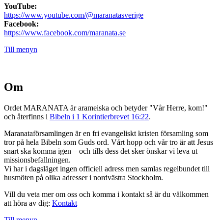
YouTube:
https://www.youtube.com/@maranatasverige
Facebook:
https://www.facebook.com/maranata.se
Till menyn
Om
Ordet MARANATA är arameiska och betyder "Vår Herre, kom!"
och återfinns i
Bibeln i 1 Korintierbrevet 16:22
.
Maranataförsamlingen är en fri evangeliskt kristen församling som
tror på hela Bibeln som Guds ord. Vårt hopp och vår tro är att Jesus
snart ska komma igen – och tills dess det sker önskar vi leva ut
missionsbefallningen.
Vi har i dagsläget ingen officiell adress men samlas regelbundet till
husmöten på olika adresser i nordvästra Stockholm.
Vill du veta mer om oss och komma i kontakt så är du välkommen
att höra av dig:
Kontakt
Till menyn