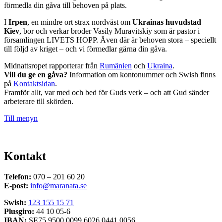
förmedla din gåva till behoven på plats.
I
Irpen
, en mindre ort strax nordväst om
Ukrainas huvudstad
Kiev
, bor och verkar broder Vasily Muravitskiy som är pastor i
församlingen LIVETS HOPP. Även där är behoven stora – speciellt
till följd av kriget – och vi förmedlar gärna din gåva.
Midnattsropet rapporterar från
Rumänien
och
Ukraina
.
Vill du ge en gåva?
Information om kontonummer och Swish finns
på
Kontaktsidan
.
Framför allt, var med och bed för Guds verk – och att Gud sänder
arbeterare till skörden.
Till menyn
Kontakt
Telefon:
070 – 201 60 20
E-post:
info@maranata.se
Swish:
123 155 15 71
Plusgiro:
44 10 05-6
IBAN:
SE75 9500 0099 6026 0441 0056