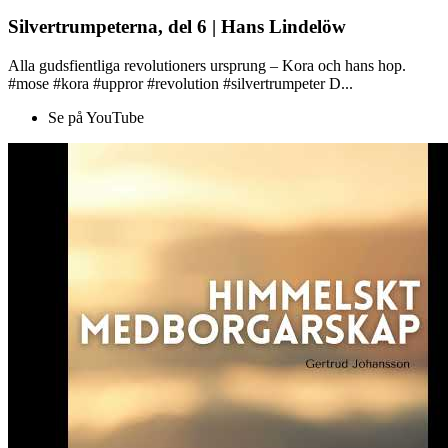
Silvertrumpeterna, del 6 | Hans Lindelöw
Alla gudsfientliga revolutioners ursprung – Kora och hans hop.
#mose #kora #uppror #revolution #silvertrumpeter D...
Se på YouTube