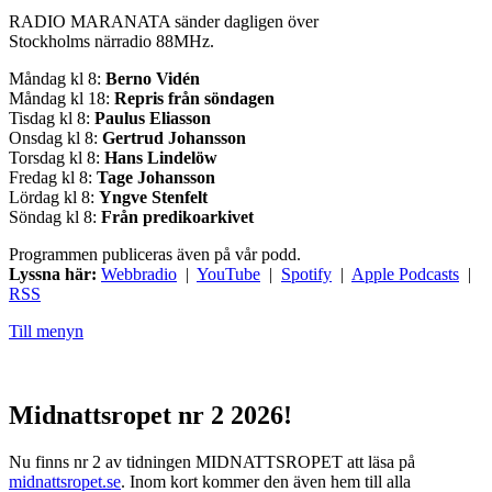
RADIO MARANATA sänder dagligen över
Stockholms närradio 88MHz.
Måndag kl 8:
Berno Vidén
Måndag kl 18:
Repris från söndagen
Tisdag kl 8:
Paulus Eliasson
Onsdag kl 8:
Gertrud Johansson
Torsdag kl 8:
Hans Lindelöw
Fredag kl 8:
Tage Johansson
Lördag kl 8:
Yngve Stenfelt
Söndag kl 8:
Från predikoarkivet
Programmen publiceras även på vår podd.
Lyssna här:
Webbradio
|
YouTube
|
Spotify
|
Apple Podcasts
|
RSS
Till menyn
Midnattsropet nr 2 2026!
Nu finns nr 2 av tidningen MIDNATTSROPET att läsa på
midnattsropet.se
. Inom kort kommer den även hem till alla