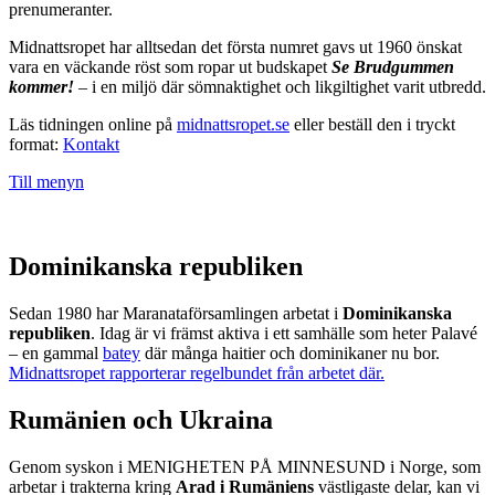
prenumeranter.
Midnattsropet har alltsedan det första numret gavs ut 1960 önskat
vara en väckande röst som ropar ut budskapet
Se Brudgummen
kommer!
– i en miljö där sömnaktighet och likgiltighet varit utbredd.
Läs tidningen online på
midnattsropet.se
eller beställ den i tryckt
format:
Kontakt
Till menyn
Dominikanska republiken
Sedan 1980 har Maranataförsamlingen arbetat i
Dominikanska
republiken
. Idag är vi främst aktiva i ett samhälle som heter Palavé
– en gammal
batey
där många haitier och dominikaner nu bor.
Midnattsropet rapporterar regelbundet från arbetet där.
Rumänien och Ukraina
Genom syskon i MENIGHETEN PÅ MINNESUND i Norge, som
arbetar i trakterna kring
Arad i Rumäniens
västligaste delar, kan vi