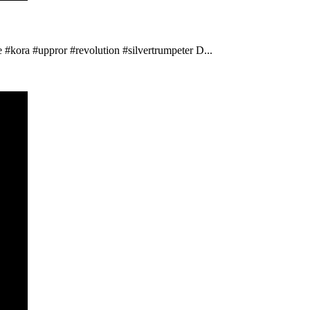
 #kora #uppror #revolution #silvertrumpeter D...