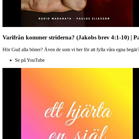
Varifrån kommer striderna? (Jakobs brev 4:1-10) | P
Hör Gud alla böner? Även de som vi ber för att fylla våra egna begär?
Se på YouTube