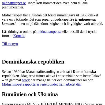
midnattsropet.se
. Inom kort kommer den även hem till alla
prenumeranter.
Midnattsropet har alltsedan det första numret gavs ut 1960 önskat
vara en väckande röst som ropar ut budskapet
Se Brudgummen
kommer!
– i en miljö där sömnaktighet och likgiltighet varit utbredd.
Läs tidningen online på
midnattsropet.se
eller beställ den i tryckt
format:
Kontakt
Till menyn
Dominikanska republiken
Sedan 1980 har Maranataförsamlingen arbetat i
Dominikanska
republiken
. Idag är vi främst aktiva i ett samhälle som heter Palavé
– en gammal
batey
där många haitier och dominikaner nu bor.
Midnattsropet rapporterar regelbundet från arbetet där.
Rumänien och Ukraina
Genom syskon i MENIGHETEN PÅ MINNESUND i Norge, som