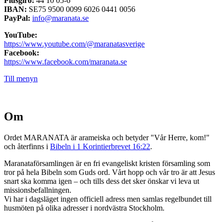
Plusgiro:
44 10 05-6
IBAN:
SE75 9500 0099 6026 0441 0056
PayPal:
info@maranata.se
YouTube:
https://www.youtube.com/@maranatasverige
Facebook:
https://www.facebook.com/maranata.se
Till menyn
Om
Ordet MARANATA är arameiska och betyder "Vår Herre, kom!"
och återfinns i
Bibeln i 1 Korintierbrevet 16:22
.
Maranataförsamlingen är en fri evangeliskt kristen församling som
tror på hela Bibeln som Guds ord. Vårt hopp och vår tro är att Jesus
snart ska komma igen – och tills dess det sker önskar vi leva ut
missionsbefallningen.
Vi har i dagsläget ingen officiell adress men samlas regelbundet till
husmöten på olika adresser i nordvästra Stockholm.