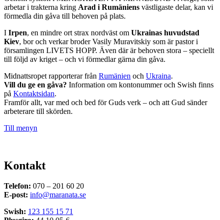
arbetar i trakterna kring
Arad i Rumäniens
västligaste delar, kan vi
förmedla din gåva till behoven på plats.
I
Irpen
, en mindre ort strax nordväst om
Ukrainas huvudstad
Kiev
, bor och verkar broder Vasily Muravitskiy som är pastor i
församlingen LIVETS HOPP. Även där är behoven stora – speciellt
till följd av kriget – och vi förmedlar gärna din gåva.
Midnattsropet rapporterar från
Rumänien
och
Ukraina
.
Vill du ge en gåva?
Information om kontonummer och Swish finns
på
Kontaktsidan
.
Framför allt, var med och bed för Guds verk – och att Gud sänder
arbeterare till skörden.
Till menyn
Kontakt
Telefon:
070 – 201 60 20
E-post:
info@maranata.se
Swish:
123 155 15 71