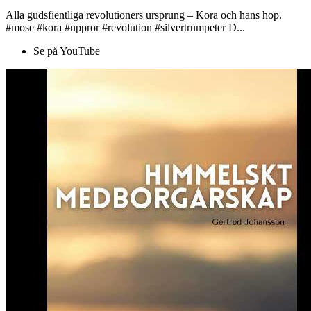
Alla gudsfientliga revolutioners ursprung – Kora och hans hop.
#mose #kora #uppror #revolution #silvertrumpeter D...
Se på YouTube