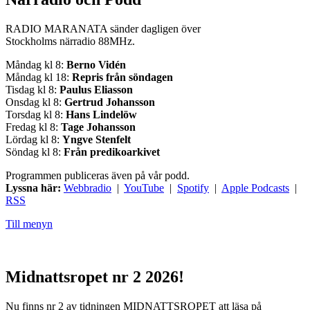
RADIO MARANATA sänder dagligen över
Stockholms närradio 88MHz.
Måndag kl 8:
Berno Vidén
Måndag kl 18:
Repris från söndagen
Tisdag kl 8:
Paulus Eliasson
Onsdag kl 8:
Gertrud Johansson
Torsdag kl 8:
Hans Lindelöw
Fredag kl 8:
Tage Johansson
Lördag kl 8:
Yngve Stenfelt
Söndag kl 8:
Från predikoarkivet
Programmen publiceras även på vår podd.
Lyssna här:
Webbradio
|
YouTube
|
Spotify
|
Apple Podcasts
|
RSS
Till menyn
Midnattsropet nr 2 2026!
Nu finns nr 2 av tidningen MIDNATTSROPET att läsa på