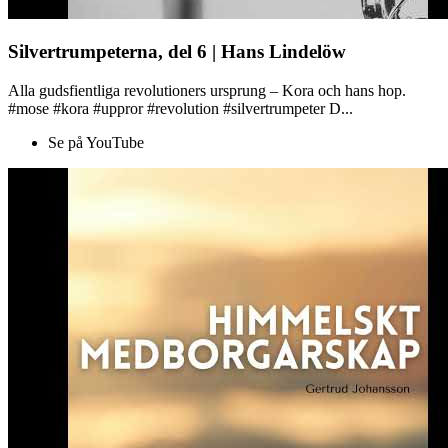
Silvertrumpeterna, del 6 | Hans Lindelöw
Alla gudsfientliga revolutioners ursprung – Kora och hans hop.
#mose #kora #uppror #revolution #silvertrumpeter D...
Se på YouTube