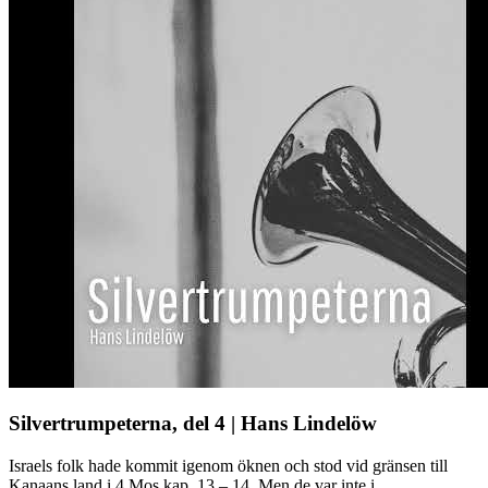
Silvertrumpeterna, del 4 | Hans Lindelöw
Israels folk hade kommit igenom öknen och stod vid gränsen till
Kanaans land i 4 Mos kap. 13 – 14. Men de var inte i ...