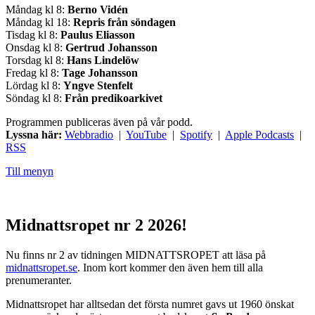
Måndag kl 8:
Berno Vidén
Måndag kl 18:
Repris från söndagen
Tisdag kl 8:
Paulus Eliasson
Onsdag kl 8:
Gertrud Johansson
Torsdag kl 8:
Hans Lindelöw
Fredag kl 8:
Tage Johansson
Lördag kl 8:
Yngve Stenfelt
Söndag kl 8:
Från predikoarkivet
Programmen publiceras även på vår podd.
Lyssna här:
Webbradio
|
YouTube
|
Spotify
|
Apple Podcasts
|
RSS
Till menyn
Midnattsropet nr 2 2026!
Nu finns nr 2 av tidningen MIDNATTSROPET att läsa på
midnattsropet.se
. Inom kort kommer den även hem till alla
prenumeranter.
Midnattsropet har alltsedan det första numret gavs ut 1960 önskat