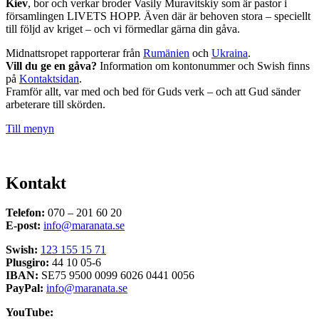
Kiev
, bor och verkar broder Vasily Muravitskiy som är pastor i
församlingen LIVETS HOPP. Även där är behoven stora – speciellt
till följd av kriget – och vi förmedlar gärna din gåva.
Midnattsropet rapporterar från
Rumänien
och
Ukraina
.
Vill du ge en gåva?
Information om kontonummer och Swish finns
på
Kontaktsidan
.
Framför allt, var med och bed för Guds verk – och att Gud sänder
arbeterare till skörden.
Till menyn
Kontakt
Telefon:
070 – 201 60 20
E-post:
info@maranata.se
Swish:
123 155 15 71
Plusgiro:
44 10 05-6
IBAN:
SE75 9500 0099 6026 0441 0056
PayPal:
info@maranata.se
YouTube: