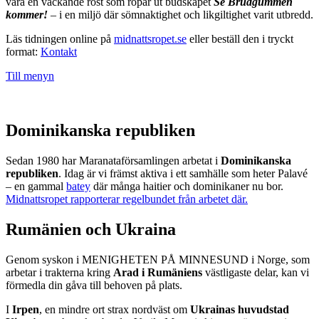
vara en väckande röst som ropar ut budskapet
Se Brudgummen
kommer!
– i en miljö där sömnaktighet och likgiltighet varit utbredd.
Läs tidningen online på
midnattsropet.se
eller beställ den i tryckt
format:
Kontakt
Till menyn
Dominikanska republiken
Sedan 1980 har Maranataförsamlingen arbetat i
Dominikanska
republiken
. Idag är vi främst aktiva i ett samhälle som heter Palavé
– en gammal
batey
där många haitier och dominikaner nu bor.
Midnattsropet rapporterar regelbundet från arbetet där.
Rumänien och Ukraina
Genom syskon i MENIGHETEN PÅ MINNESUND i Norge, som
arbetar i trakterna kring
Arad i Rumäniens
västligaste delar, kan vi
förmedla din gåva till behoven på plats.
I
Irpen
, en mindre ort strax nordväst om
Ukrainas huvudstad