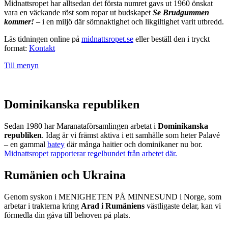
Midnattsropet har alltsedan det första numret gavs ut 1960 önskat
vara en väckande röst som ropar ut budskapet
Se Brudgummen
kommer!
– i en miljö där sömnaktighet och likgiltighet varit utbredd.
Läs tidningen online på
midnattsropet.se
eller beställ den i tryckt
format:
Kontakt
Till menyn
Dominikanska republiken
Sedan 1980 har Maranataförsamlingen arbetat i
Dominikanska
republiken
. Idag är vi främst aktiva i ett samhälle som heter Palavé
– en gammal
batey
där många haitier och dominikaner nu bor.
Midnattsropet rapporterar regelbundet från arbetet där.
Rumänien och Ukraina
Genom syskon i MENIGHETEN PÅ MINNESUND i Norge, som
arbetar i trakterna kring
Arad i Rumäniens
västligaste delar, kan vi
förmedla din gåva till behoven på plats.