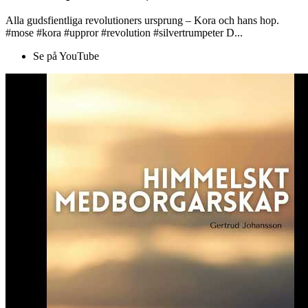
Alla gudsfientliga revolutioners ursprung – Kora och hans hop.
#mose #kora #uppror #revolution #silvertrumpeter D...
Se på YouTube