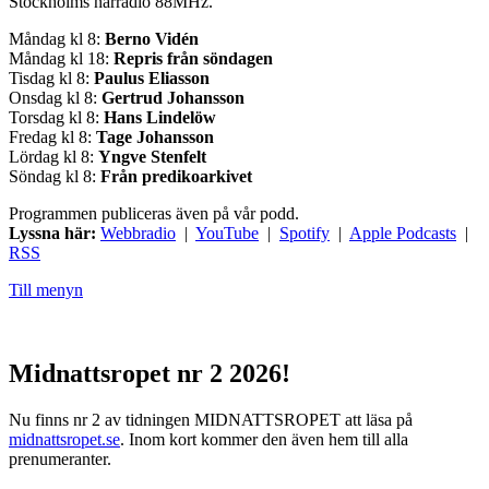
Stockholms närradio 88MHz.
Måndag kl 8:
Berno Vidén
Måndag kl 18:
Repris från söndagen
Tisdag kl 8:
Paulus Eliasson
Onsdag kl 8:
Gertrud Johansson
Torsdag kl 8:
Hans Lindelöw
Fredag kl 8:
Tage Johansson
Lördag kl 8:
Yngve Stenfelt
Söndag kl 8:
Från predikoarkivet
Programmen publiceras även på vår podd.
Lyssna här:
Webbradio
|
YouTube
|
Spotify
|
Apple Podcasts
|
RSS
Till menyn
Midnattsropet nr 2 2026!
Nu finns nr 2 av tidningen MIDNATTSROPET att läsa på
midnattsropet.se
. Inom kort kommer den även hem till alla
prenumeranter.