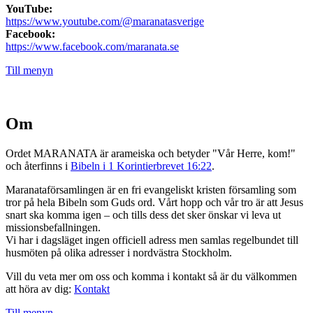
YouTube:
https://www.youtube.com/@maranatasverige
Facebook:
https://www.facebook.com/maranata.se
Till menyn
Om
Ordet MARANATA är arameiska och betyder "Vår Herre, kom!"
och återfinns i
Bibeln i 1 Korintierbrevet 16:22
.
Maranataförsamlingen är en fri evangeliskt kristen församling som
tror på hela Bibeln som Guds ord. Vårt hopp och vår tro är att Jesus
snart ska komma igen – och tills dess det sker önskar vi leva ut
missionsbefallningen.
Vi har i dagsläget ingen officiell adress men samlas regelbundet till
husmöten på olika adresser i nordvästra Stockholm.
Vill du veta mer om oss och komma i kontakt så är du välkommen
att höra av dig:
Kontakt
Till menyn