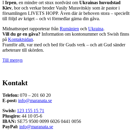
I
Irpen
, en mindre ort strax nordväst om
Ukrainas huvudstad
Kiev
, bor och verkar broder Vasily Muravitskiy som är pastor i
församlingen LIVETS HOPP. Även där är behoven stora – speciellt
till följd av kriget – och vi förmedlar gärna din gåva.
Midnattsropet rapporterar från
Rumänien
och
Ukraina
.
Vill du ge en gåva?
Information om kontonummer och Swish finns
på
Kontaktsidan
.
Framför allt, var med och bed för Guds verk – och att Gud sänder
arbeterare till skörden.
Till menyn
Kontakt
Telefon:
070 – 201 60 20
E-post:
info@maranata.se
Swish:
123 155 15 71
Plusgiro:
44 10 05-6
IBAN:
SE75 9500 0099 6026 0441 0056
PayPal:
info@maranata.se