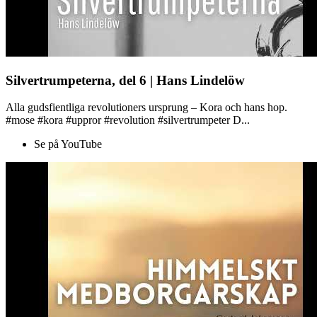
Silvertrumpeterna, del 6 | Hans Lindelöw
Alla gudsfientliga revolutioners ursprung – Kora och hans hop.
#mose #kora #uppror #revolution #silvertrumpeter D...
Se på YouTube