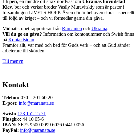
I
Irpen
, en mindre ort strax nordväst om
Ukrainas huvudstad
Kiev
, bor och verkar broder Vasily Muravitskiy som är pastor i
församlingen LIVETS HOPP. Även där är behoven stora – speciellt
till följd av kriget – och vi förmedlar gärna din gåva.
Midnattsropet rapporterar från
Rumänien
och
Ukraina
.
Vill du ge en gåva?
Information om kontonummer och Swish finns
på
Kontaktsidan
.
Framför allt, var med och bed för Guds verk – och att Gud sänder
arbeterare till skörden.
Till menyn
Kontakt
Telefon:
070 – 201 60 20
E-post:
info@maranata.se
Swish:
123 155 15 71
Plusgiro:
44 10 05-6
IBAN:
SE75 9500 0099 6026 0441 0056
PayPal:
info@maranata.se