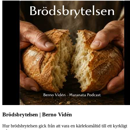
Brödsbrytelsen | Berno Vidén
Hur brödsbrytelsen gick från att vara en kärleksmåltid till ett kyrkligt