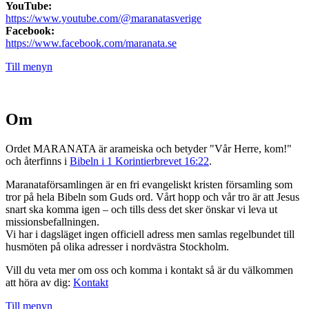
YouTube:
https://www.youtube.com/@maranatasverige
Facebook:
https://www.facebook.com/maranata.se
Till menyn
Om
Ordet MARANATA är arameiska och betyder "Vår Herre, kom!"
och återfinns i
Bibeln i 1 Korintierbrevet 16:22
.
Maranataförsamlingen är en fri evangeliskt kristen församling som
tror på hela Bibeln som Guds ord. Vårt hopp och vår tro är att Jesus
snart ska komma igen – och tills dess det sker önskar vi leva ut
missionsbefallningen.
Vi har i dagsläget ingen officiell adress men samlas regelbundet till
husmöten på olika adresser i nordvästra Stockholm.
Vill du veta mer om oss och komma i kontakt så är du välkommen
att höra av dig:
Kontakt
Till menyn