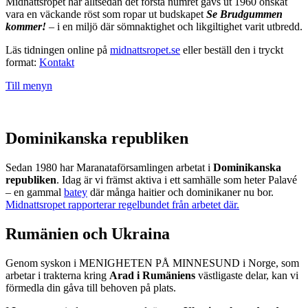
Midnattsropet har alltsedan det första numret gavs ut 1960 önskat
vara en väckande röst som ropar ut budskapet
Se Brudgummen
kommer!
– i en miljö där sömnaktighet och likgiltighet varit utbredd.
Läs tidningen online på
midnattsropet.se
eller beställ den i tryckt
format:
Kontakt
Till menyn
Dominikanska republiken
Sedan 1980 har Maranataförsamlingen arbetat i
Dominikanska
republiken
. Idag är vi främst aktiva i ett samhälle som heter Palavé
– en gammal
batey
där många haitier och dominikaner nu bor.
Midnattsropet rapporterar regelbundet från arbetet där.
Rumänien och Ukraina
Genom syskon i MENIGHETEN PÅ MINNESUND i Norge, som
arbetar i trakterna kring
Arad i Rumäniens
västligaste delar, kan vi
förmedla din gåva till behoven på plats.