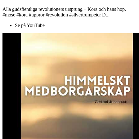
Alla gudsfientliga revolutioners ursprung – Kora och hans hop.
#mose #kora #uppror #revolution #silvertrumpeter D...
Se på YouTube