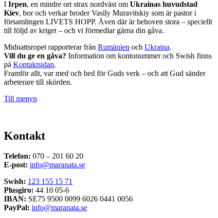
I
Irpen
, en mindre ort strax nordväst om
Ukrainas huvudstad
Kiev
, bor och verkar broder Vasily Muravitskiy som är pastor i
församlingen LIVETS HOPP. Även där är behoven stora – speciellt
till följd av kriget – och vi förmedlar gärna din gåva.
Midnattsropet rapporterar från
Rumänien
och
Ukraina
.
Vill du ge en gåva?
Information om kontonummer och Swish finns
på
Kontaktsidan
.
Framför allt, var med och bed för Guds verk – och att Gud sänder
arbeterare till skörden.
Till menyn
Kontakt
Telefon:
070 – 201 60 20
E-post:
info@maranata.se
Swish:
123 155 15 71
Plusgiro:
44 10 05-6
IBAN:
SE75 9500 0099 6026 0441 0056
PayPal:
info@maranata.se