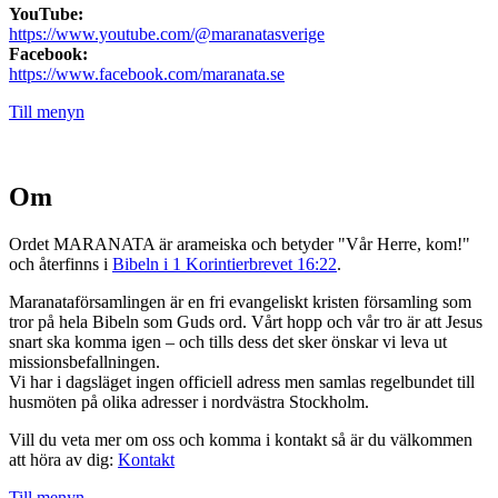
YouTube:
https://www.youtube.com/@maranatasverige
Facebook:
https://www.facebook.com/maranata.se
Till menyn
Om
Ordet MARANATA är arameiska och betyder "Vår Herre, kom!"
och återfinns i
Bibeln i 1 Korintierbrevet 16:22
.
Maranataförsamlingen är en fri evangeliskt kristen församling som
tror på hela Bibeln som Guds ord. Vårt hopp och vår tro är att Jesus
snart ska komma igen – och tills dess det sker önskar vi leva ut
missionsbefallningen.
Vi har i dagsläget ingen officiell adress men samlas regelbundet till
husmöten på olika adresser i nordvästra Stockholm.
Vill du veta mer om oss och komma i kontakt så är du välkommen
att höra av dig:
Kontakt
Till menyn