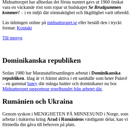
Midnattsropet har alltsedan det första numret gavs ut 1960 önskat
vara en väckande röst som ropar ut budskapet
Se Brudgummen
kommer!
– i en miljö där sömnaktighet och likgiltighet varit utbredd.
Läs tidningen online på
midnattsropet.se
eller beställ den i tryckt
format:
Kontakt
Till menyn
Dominikanska republiken
Sedan 1980 har Maranataförsamlingen arbetat i
Dominikanska
republiken
. Idag är vi främst aktiva i ett samhälle som heter Palavé
– en gammal
batey
där många haitier och dominikaner nu bor.
Midnattsropet rapporterar regelbundet från arbetet där.
Rumänien och Ukraina
Genom syskon i MENIGHETEN PÅ MINNESUND i Norge, som
arbetar i trakterna kring
Arad i Rumäniens
västligaste delar, kan vi
förmedla din gåva till behoven på plats.