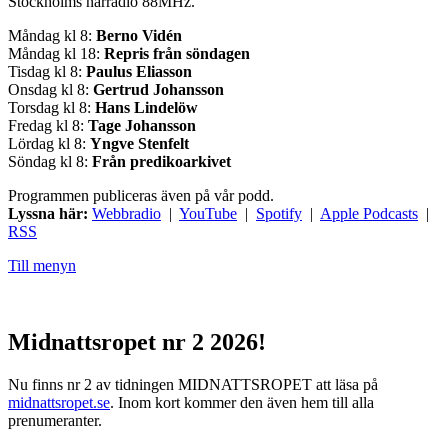
Stockholms närradio 88MHz.
Måndag kl 8:
Berno Vidén
Måndag kl 18:
Repris från söndagen
Tisdag kl 8:
Paulus Eliasson
Onsdag kl 8:
Gertrud Johansson
Torsdag kl 8:
Hans Lindelöw
Fredag kl 8:
Tage Johansson
Lördag kl 8:
Yngve Stenfelt
Söndag kl 8:
Från predikoarkivet
Programmen publiceras även på vår podd.
Lyssna här:
Webbradio
|
YouTube
|
Spotify
|
Apple Podcasts
|
RSS
Till menyn
Midnattsropet nr 2 2026!
Nu finns nr 2 av tidningen MIDNATTSROPET att läsa på
midnattsropet.se
. Inom kort kommer den även hem till alla
prenumeranter.