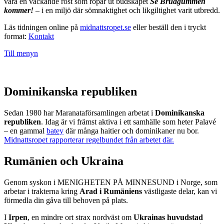
vara en väckande röst som ropar ut budskapet
Se Brudgummen
kommer!
– i en miljö där sömnaktighet och likgiltighet varit utbredd.
Läs tidningen online på
midnattsropet.se
eller beställ den i tryckt
format:
Kontakt
Till menyn
Dominikanska republiken
Sedan 1980 har Maranataförsamlingen arbetat i
Dominikanska
republiken
. Idag är vi främst aktiva i ett samhälle som heter Palavé
– en gammal
batey
där många haitier och dominikaner nu bor.
Midnattsropet rapporterar regelbundet från arbetet där.
Rumänien och Ukraina
Genom syskon i MENIGHETEN PÅ MINNESUND i Norge, som
arbetar i trakterna kring
Arad i Rumäniens
västligaste delar, kan vi
förmedla din gåva till behoven på plats.
I
Irpen
, en mindre ort strax nordväst om
Ukrainas huvudstad