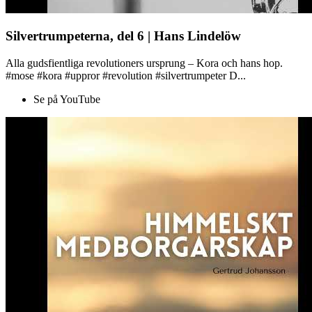
Silvertrumpeterna, del 6 | Hans Lindelöw
Alla gudsfientliga revolutioners ursprung – Kora och hans hop.
#mose #kora #uppror #revolution #silvertrumpeter D...
Se på YouTube