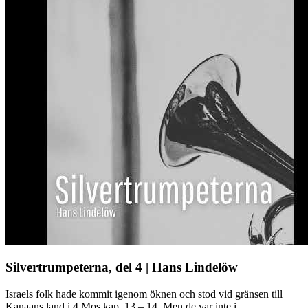
Silvertrumpeterna, del 4 | Hans Lindelöw
Israels folk hade kommit igenom öknen och stod vid gränsen till
Kanaans land i 4 Mos kap. 13 – 14. Men de var inte i ...