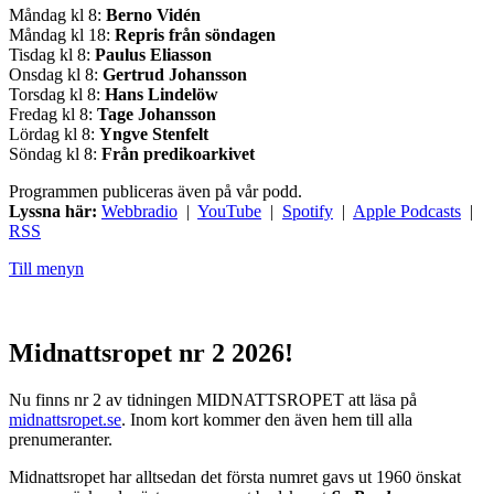
Måndag kl 8:
Berno Vidén
Måndag kl 18:
Repris från söndagen
Tisdag kl 8:
Paulus Eliasson
Onsdag kl 8:
Gertrud Johansson
Torsdag kl 8:
Hans Lindelöw
Fredag kl 8:
Tage Johansson
Lördag kl 8:
Yngve Stenfelt
Söndag kl 8:
Från predikoarkivet
Programmen publiceras även på vår podd.
Lyssna här:
Webbradio
|
YouTube
|
Spotify
|
Apple Podcasts
|
RSS
Till menyn
Midnattsropet nr 2 2026!
Nu finns nr 2 av tidningen MIDNATTSROPET att läsa på
midnattsropet.se
. Inom kort kommer den även hem till alla
prenumeranter.
Midnattsropet har alltsedan det första numret gavs ut 1960 önskat