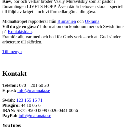
Kiev
, bor och verkar broder Vasily Muravitskiy som är pastor i
församlingen LIVETS HOPP. Även där är behoven stora – speciellt
till följd av kriget – och vi förmedlar gärna din gåva.
Midnattsropet rapporterar från
Rumänien
och
Ukraina
.
Vill du ge en gåva?
Information om kontonummer och Swish finns
på
Kontaktsidan
.
Framför allt, var med och bed för Guds verk – och att Gud sänder
arbeterare till skörden.
Till menyn
Kontakt
Telefon:
070 – 201 60 20
E-post:
info@maranata.se
Swish:
123 155 15 71
Plusgiro:
44 10 05-6
IBAN:
SE75 9500 0099 6026 0441 0056
PayPal:
info@maranata.se
YouTube: