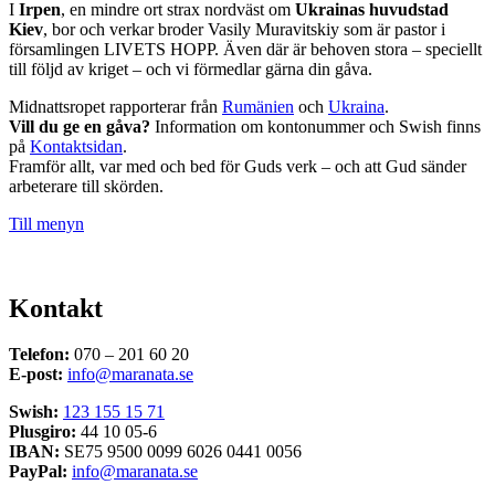
I
Irpen
, en mindre ort strax nordväst om
Ukrainas huvudstad
Kiev
, bor och verkar broder Vasily Muravitskiy som är pastor i
församlingen LIVETS HOPP. Även där är behoven stora – speciellt
till följd av kriget – och vi förmedlar gärna din gåva.
Midnattsropet rapporterar från
Rumänien
och
Ukraina
.
Vill du ge en gåva?
Information om kontonummer och Swish finns
på
Kontaktsidan
.
Framför allt, var med och bed för Guds verk – och att Gud sänder
arbeterare till skörden.
Till menyn
Kontakt
Telefon:
070 – 201 60 20
E-post:
info@maranata.se
Swish:
123 155 15 71
Plusgiro:
44 10 05-6
IBAN:
SE75 9500 0099 6026 0441 0056
PayPal:
info@maranata.se