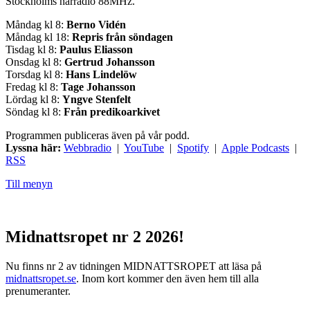
Stockholms närradio 88MHz.
Måndag kl 8:
Berno Vidén
Måndag kl 18:
Repris från söndagen
Tisdag kl 8:
Paulus Eliasson
Onsdag kl 8:
Gertrud Johansson
Torsdag kl 8:
Hans Lindelöw
Fredag kl 8:
Tage Johansson
Lördag kl 8:
Yngve Stenfelt
Söndag kl 8:
Från predikoarkivet
Programmen publiceras även på vår podd.
Lyssna här:
Webbradio
|
YouTube
|
Spotify
|
Apple Podcasts
|
RSS
Till menyn
Midnattsropet nr 2 2026!
Nu finns nr 2 av tidningen MIDNATTSROPET att läsa på
midnattsropet.se
. Inom kort kommer den även hem till alla
prenumeranter.