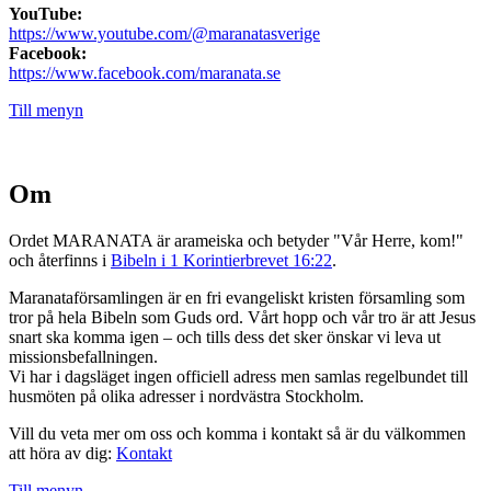
YouTube:
https://www.youtube.com/@maranatasverige
Facebook:
https://www.facebook.com/maranata.se
Till menyn
Om
Ordet MARANATA är arameiska och betyder "Vår Herre, kom!"
och återfinns i
Bibeln i 1 Korintierbrevet 16:22
.
Maranataförsamlingen är en fri evangeliskt kristen församling som
tror på hela Bibeln som Guds ord. Vårt hopp och vår tro är att Jesus
snart ska komma igen – och tills dess det sker önskar vi leva ut
missionsbefallningen.
Vi har i dagsläget ingen officiell adress men samlas regelbundet till
husmöten på olika adresser i nordvästra Stockholm.
Vill du veta mer om oss och komma i kontakt så är du välkommen
att höra av dig:
Kontakt
Till menyn