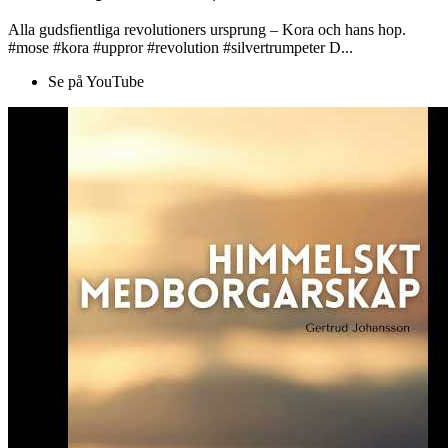
Alla gudsfientliga revolutioners ursprung – Kora och hans hop.
#mose #kora #uppror #revolution #silvertrumpeter D...
Se på YouTube