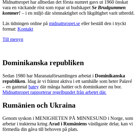
Midnattsropet har alltsedan det första numret gavs ut 1960 önskat
vara en väckande röst som ropar ut budskapet
Se Brudgummen
kommer!
– i en miljö där sömnaktighet och likgiltighet varit utbredd.
Läs tidningen online på
midnattsropet.se
eller beställ den i tryckt
format:
Kontakt
Till menyn
Dominikanska republiken
Sedan 1980 har Maranataförsamlingen arbetat i
Dominikanska
republiken
. Idag är vi främst aktiva i ett samhälle som heter Palavé
– en gammal
batey
där många haitier och dominikaner nu bor.
Midnattsropet rapporterar regelbundet från arbetet där.
Rumänien och Ukraina
Genom syskon i MENIGHETEN PÅ MINNESUND i Norge, som
arbetar i trakterna kring
Arad i Rumäniens
västligaste delar, kan vi
förmedla din gåva till behoven på plats.