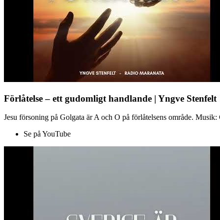
Förlåtelse – ett gudomligt handlande | Yngve Stenfelt
Jesu försoning på Golgata är A och O på förlåtelsens område. Musik: C
Se på YouTube