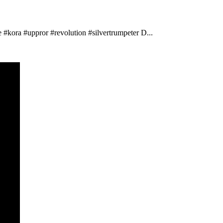
 #kora #uppror #revolution #silvertrumpeter D...