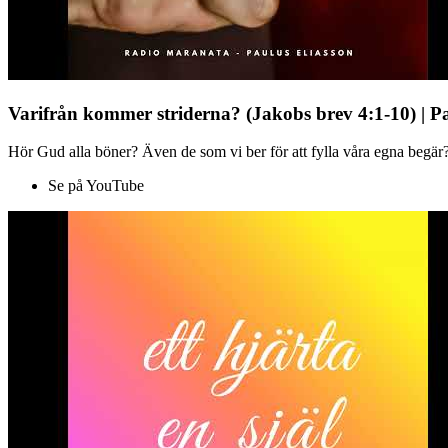
Varifrån kommer striderna? (Jakobs brev 4:1-10) | P
Hör Gud alla böner? Även de som vi ber för att fylla våra egna begär?
Se på YouTube