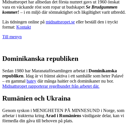
Midnattsropet har alltsedan det första numret gavs ut 1960 önskat
vara en väckande röst som ropar ut budskapet
Se Brudgummen
kommer!
– i en miljö där sömnaktighet och likgiltighet varit utbredd.
Läs tidningen online på
midnattsropet.se
eller beställ den i tryckt
format:
Kontakt
Till menyn
Dominikanska republiken
Sedan 1980 har Maranataförsamlingen arbetat i
Dominikanska
republiken
. Idag är vi främst aktiva i ett samhälle som heter Palavé
– en gammal
batey
där många haitier och dominikaner nu bor.
Midnattsropet rapporterar regelbundet från arbetet där.
Rumänien och Ukraina
Genom syskon i MENIGHETEN PÅ MINNESUND i Norge, som
arbetar i trakterna kring
Arad i Rumäniens
västligaste delar, kan vi
förmedla din gåva till behoven på plats.