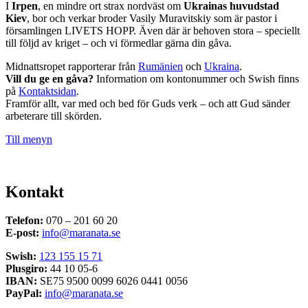
I
Irpen
, en mindre ort strax nordväst om
Ukrainas huvudstad
Kiev
, bor och verkar broder Vasily Muravitskiy som är pastor i
församlingen LIVETS HOPP. Även där är behoven stora – speciellt
till följd av kriget – och vi förmedlar gärna din gåva.
Midnattsropet rapporterar från
Rumänien
och
Ukraina
.
Vill du ge en gåva?
Information om kontonummer och Swish finns
på
Kontaktsidan
.
Framför allt, var med och bed för Guds verk – och att Gud sänder
arbeterare till skörden.
Till menyn
Kontakt
Telefon:
070 – 201 60 20
E-post:
info@maranata.se
Swish:
123 155 15 71
Plusgiro:
44 10 05-6
IBAN:
SE75 9500 0099 6026 0441 0056
PayPal:
info@maranata.se