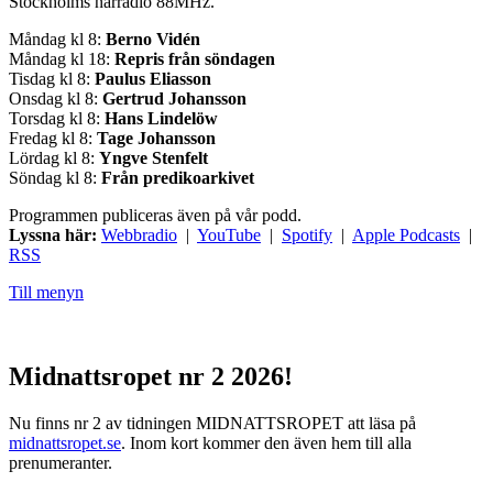
Stockholms närradio 88MHz.
Måndag kl 8:
Berno Vidén
Måndag kl 18:
Repris från söndagen
Tisdag kl 8:
Paulus Eliasson
Onsdag kl 8:
Gertrud Johansson
Torsdag kl 8:
Hans Lindelöw
Fredag kl 8:
Tage Johansson
Lördag kl 8:
Yngve Stenfelt
Söndag kl 8:
Från predikoarkivet
Programmen publiceras även på vår podd.
Lyssna här:
Webbradio
|
YouTube
|
Spotify
|
Apple Podcasts
|
RSS
Till menyn
Midnattsropet nr 2 2026!
Nu finns nr 2 av tidningen MIDNATTSROPET att läsa på
midnattsropet.se
. Inom kort kommer den även hem till alla
prenumeranter.