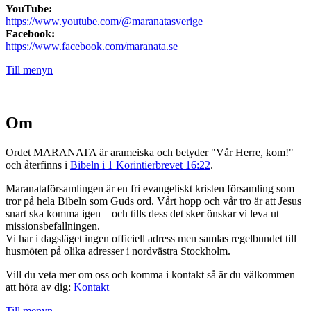
YouTube:
https://www.youtube.com/@maranatasverige
Facebook:
https://www.facebook.com/maranata.se
Till menyn
Om
Ordet MARANATA är arameiska och betyder "Vår Herre, kom!"
och återfinns i
Bibeln i 1 Korintierbrevet 16:22
.
Maranataförsamlingen är en fri evangeliskt kristen församling som
tror på hela Bibeln som Guds ord. Vårt hopp och vår tro är att Jesus
snart ska komma igen – och tills dess det sker önskar vi leva ut
missionsbefallningen.
Vi har i dagsläget ingen officiell adress men samlas regelbundet till
husmöten på olika adresser i nordvästra Stockholm.
Vill du veta mer om oss och komma i kontakt så är du välkommen
att höra av dig:
Kontakt
Till menyn