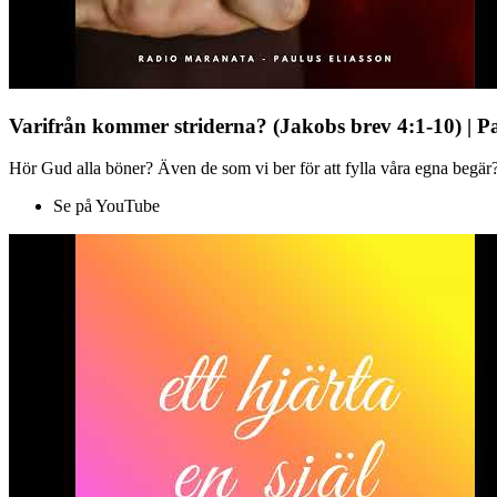
Varifrån kommer striderna? (Jakobs brev 4:1-10) | P
Hör Gud alla böner? Även de som vi ber för att fylla våra egna begär?
Se på YouTube