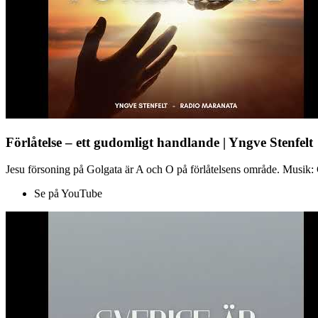
Förlåtelse – ett gudomligt handlande | Yngve Stenfelt
Jesu försoning på Golgata är A och O på förlåtelsens område. Musik: C
Se på YouTube