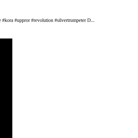
 #kora #uppror #revolution #silvertrumpeter D...