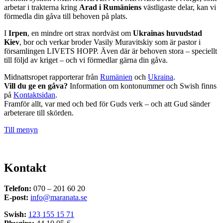
arbetar i trakterna kring
Arad i Rumäniens
västligaste delar, kan vi
förmedla din gåva till behoven på plats.
I
Irpen
, en mindre ort strax nordväst om
Ukrainas huvudstad
Kiev
, bor och verkar broder Vasily Muravitskiy som är pastor i
församlingen LIVETS HOPP. Även där är behoven stora – speciellt
till följd av kriget – och vi förmedlar gärna din gåva.
Midnattsropet rapporterar från
Rumänien
och
Ukraina
.
Vill du ge en gåva?
Information om kontonummer och Swish finns
på
Kontaktsidan
.
Framför allt, var med och bed för Guds verk – och att Gud sänder
arbeterare till skörden.
Till menyn
Kontakt
Telefon:
070 – 201 60 20
E-post:
info@maranata.se
Swish:
123 155 15 71