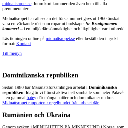
midnattsropet.se
. Inom kort kommer den även hem till alla
prenumeranter.
Midnattsropet har alltsedan det första numret gavs ut 1960 önskat
vara en väckande röst som ropar ut budskapet
Se Brudgummen
kommer!
– i en miljö där sömnaktighet och likgiltighet varit utbredd.
Läs tidningen online på
midnattsropet.se
eller beställ den i tryckt
format:
Kontakt
Till menyn
Dominikanska republiken
Sedan 1980 har Maranataförsamlingen arbetat i
Dominikanska
republiken
. Idag är vi främst aktiva i ett samhälle som heter Palavé
– en gammal
batey
där många haitier och dominikaner nu bor.
Midnattsropet rapporterar regelbundet från arbetet där.
Rumänien och Ukraina
Genom syskon i MENIGHETEN PÅ MINNESUND i Norge, som