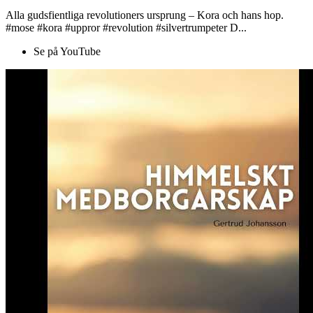
Alla gudsfientliga revolutioners ursprung – Kora och hans hop.
#mose #kora #uppror #revolution #silvertrumpeter D...
Se på YouTube