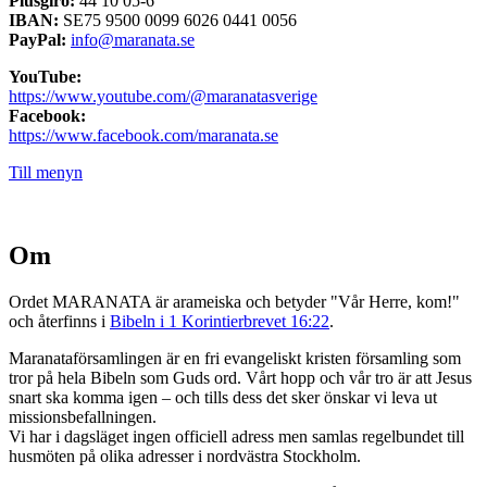
Plusgiro:
44 10 05-6
IBAN:
SE75 9500 0099 6026 0441 0056
PayPal:
info@maranata.se
YouTube:
https://www.youtube.com/@maranatasverige
Facebook:
https://www.facebook.com/maranata.se
Till menyn
Om
Ordet MARANATA är arameiska och betyder "Vår Herre, kom!"
och återfinns i
Bibeln i 1 Korintierbrevet 16:22
.
Maranataförsamlingen är en fri evangeliskt kristen församling som
tror på hela Bibeln som Guds ord. Vårt hopp och vår tro är att Jesus
snart ska komma igen – och tills dess det sker önskar vi leva ut
missionsbefallningen.
Vi har i dagsläget ingen officiell adress men samlas regelbundet till
husmöten på olika adresser i nordvästra Stockholm.