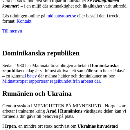
vara en väckande röst som ropar ut budskapet
Se Brudgummen
kommer!
– i en miljö där sömnaktighet och likgiltighet varit utbredd.
Läs tidningen online på
midnattsropet.se
eller beställ den i tryckt
format:
Kontakt
Till menyn
Dominikanska republiken
Sedan 1980 har Maranataförsamlingen arbetat i
Dominikanska
republiken
. Idag är vi främst aktiva i ett samhälle som heter Palavé
– en gammal
batey
där många haitier och dominikaner nu bor.
Midnattsropet rapporterar regelbundet från arbetet där.
Rumänien och Ukraina
Genom syskon i MENIGHETEN PÅ MINNESUND i Norge, som
arbetar i trakterna kring
Arad i Rumäniens
västligaste delar, kan vi
förmedla din gåva till behoven på plats.
I
Irpen
, en mindre ort strax nordväst om
Ukrainas huvudstad