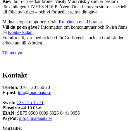
Kiev
, bor och verkar broder Vasily Muravitskiy som är pastor i
församlingen LIVETS HOPP. Även där är behoven stora – speciellt
till följd av kriget – och vi förmedlar gärna din gåva.
Midnattsropet rapporterar från
Rumänien
och
Ukraina
.
Vill du ge en gåva?
Information om kontonummer och Swish finns
på
Kontaktsidan
.
Framför allt, var med och bed för Guds verk – och att Gud sänder
arbeterare till skörden.
Till menyn
Kontakt
Telefon:
070 – 201 60 20
E-post:
info@maranata.se
Swish:
123 155 15 71
Plusgiro:
44 10 05-6
IBAN:
SE75 9500 0099 6026 0441 0056
PayPal:
info@maranata.se
YouTube: