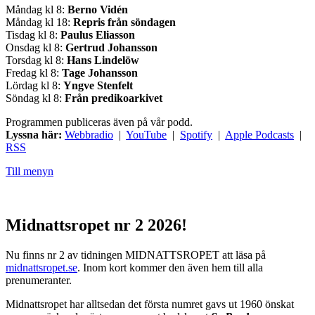
Måndag kl 8:
Berno Vidén
Måndag kl 18:
Repris från söndagen
Tisdag kl 8:
Paulus Eliasson
Onsdag kl 8:
Gertrud Johansson
Torsdag kl 8:
Hans Lindelöw
Fredag kl 8:
Tage Johansson
Lördag kl 8:
Yngve Stenfelt
Söndag kl 8:
Från predikoarkivet
Programmen publiceras även på vår podd.
Lyssna här:
Webbradio
|
YouTube
|
Spotify
|
Apple Podcasts
|
RSS
Till menyn
Midnattsropet nr 2 2026!
Nu finns nr 2 av tidningen MIDNATTSROPET att läsa på
midnattsropet.se
. Inom kort kommer den även hem till alla
prenumeranter.
Midnattsropet har alltsedan det första numret gavs ut 1960 önskat