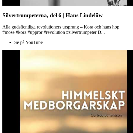
Silvertrumpeterna, del 6 | Hans Lindelöw
Alla gudsfientliga revolutioners ursprung – Kora och hans hop.
#mose #kora #uppror #revolution #silvertrumpeter D...
Se på YouTube