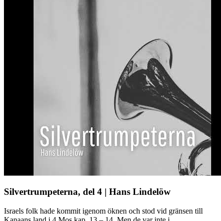
Silvertrumpeterna, del 4 | Hans Lindelöw
Israels folk hade kommit igenom öknen och stod vid gränsen till
Kanaans land i 4 Mos kap. 13 – 14. Men de var inte i ...