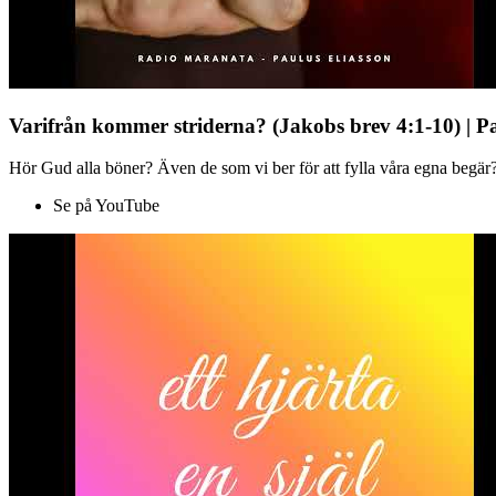
Varifrån kommer striderna? (Jakobs brev 4:1-10) | P
Hör Gud alla böner? Även de som vi ber för att fylla våra egna begär?
Se på YouTube