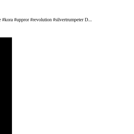
 #kora #uppror #revolution #silvertrumpeter D...