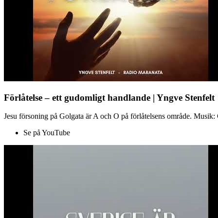
Förlåtelse – ett gudomligt handlande | Yngve Stenfelt
Jesu försoning på Golgata är A och O på förlåtelsens område. Musik: C
Se på YouTube