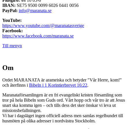
Plusgiro:
44 10 05-6
IBAN:
SE75 9500 0099 6026 0441 0056
PayPal:
info@maranata.se
YouTube:
https://www.youtube.com/@maranatasverige
Facebook:
https://www.facebook.com/maranata.se
Till menyn
Om
Ordet MARANATA är arameiska och betyder "Vår Herre, kom!"
och återfinns i
Bibeln i 1 Korintierbrevet 16:22
.
Maranataförsamlingen är en fri evangeliskt kristen församling som
tror på hela Bibeln som Guds ord. Vårt hopp och vår tro är att Jesus
snart ska komma igen – och tills dess det sker önskar vi leva ut
missionsbefallningen.
Vi har i dagsläget ingen officiell adress men samlas regelbundet till
husmöten på olika adresser i nordvästra Stockholm.