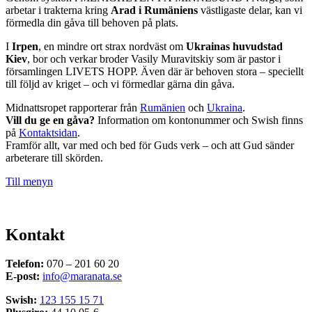
arbetar i trakterna kring
Arad i Rumäniens
västligaste delar, kan vi
förmedla din gåva till behoven på plats.
I
Irpen
, en mindre ort strax nordväst om
Ukrainas huvudstad
Kiev
, bor och verkar broder Vasily Muravitskiy som är pastor i
församlingen LIVETS HOPP. Även där är behoven stora – speciellt
till följd av kriget – och vi förmedlar gärna din gåva.
Midnattsropet rapporterar från
Rumänien
och
Ukraina
.
Vill du ge en gåva?
Information om kontonummer och Swish finns
på
Kontaktsidan
.
Framför allt, var med och bed för Guds verk – och att Gud sänder
arbeterare till skörden.
Till menyn
Kontakt
Telefon:
070 – 201 60 20
E-post:
info@maranata.se
Swish:
123 155 15 71