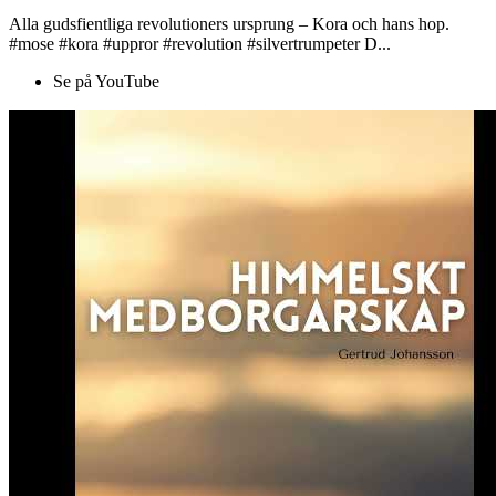
Alla gudsfientliga revolutioners ursprung – Kora och hans hop.
#mose #kora #uppror #revolution #silvertrumpeter D...
Se på YouTube