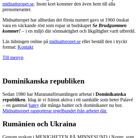
midnattsropet.se
. Inom kort kommer den även hem till alla
prenumeranter.
Midnattsropet har alltsedan det första numret gavs ut 1960 önskat
vara en väckande röst som ropar ut budskapet
Se Brudgummen
kommer!
– i en miljö där sömnaktighet och likgiltighet varit utbredd.
Läs tidningen online på
midnattsropet.se
eller beställ den i tryckt
format:
Kontakt
Till menyn
Dominikanska republiken
Sedan 1980 har Maranataförsamlingen arbetat i
Dominikanska
republiken
. Idag är vi främst aktiva i ett samhälle som heter Palavé
– en gammal
batey
där många haitier och dominikaner nu bor.
Midnattsropet rapporterar regelbundet från arbetet där.
Rumänien och Ukraina
Genom syskon i MENIGHETEN PÅ MINNESUND i Norge, som