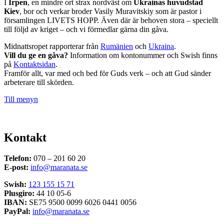
I
Irpen
, en mindre ort strax nordväst om
Ukrainas huvudstad
Kiev
, bor och verkar broder Vasily Muravitskiy som är pastor i
församlingen LIVETS HOPP. Även där är behoven stora – speciellt
till följd av kriget – och vi förmedlar gärna din gåva.
Midnattsropet rapporterar från
Rumänien
och
Ukraina
.
Vill du ge en gåva?
Information om kontonummer och Swish finns
på
Kontaktsidan
.
Framför allt, var med och bed för Guds verk – och att Gud sänder
arbeterare till skörden.
Till menyn
Kontakt
Telefon:
070 – 201 60 20
E-post:
info@maranata.se
Swish:
123 155 15 71
Plusgiro:
44 10 05-6
IBAN:
SE75 9500 0099 6026 0441 0056
PayPal:
info@maranata.se