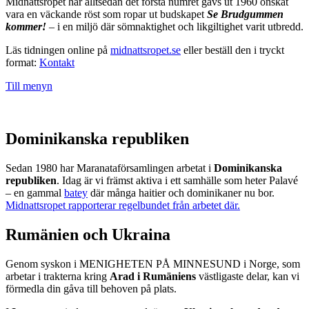
Midnattsropet har alltsedan det första numret gavs ut 1960 önskat
vara en väckande röst som ropar ut budskapet
Se Brudgummen
kommer!
– i en miljö där sömnaktighet och likgiltighet varit utbredd.
Läs tidningen online på
midnattsropet.se
eller beställ den i tryckt
format:
Kontakt
Till menyn
Dominikanska republiken
Sedan 1980 har Maranataförsamlingen arbetat i
Dominikanska
republiken
. Idag är vi främst aktiva i ett samhälle som heter Palavé
– en gammal
batey
där många haitier och dominikaner nu bor.
Midnattsropet rapporterar regelbundet från arbetet där.
Rumänien och Ukraina
Genom syskon i MENIGHETEN PÅ MINNESUND i Norge, som
arbetar i trakterna kring
Arad i Rumäniens
västligaste delar, kan vi
förmedla din gåva till behoven på plats.