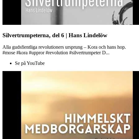
Silvertrumpeterna, del 6 | Hans Lindelöw
Alla gudsfientliga revolutioners ursprung – Kora och hans hop.
#mose #kora #uppror #revolution #silvertrumpeter D...
Se på YouTube