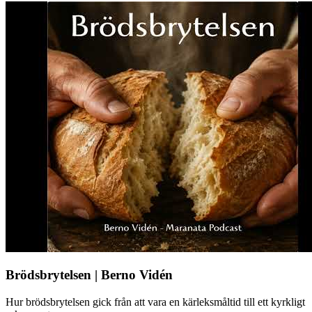
Brödsbrytelsen | Berno Vidén
Hur brödsbrytelsen gick från att vara en kärleksmåltid till ett kyrkligt