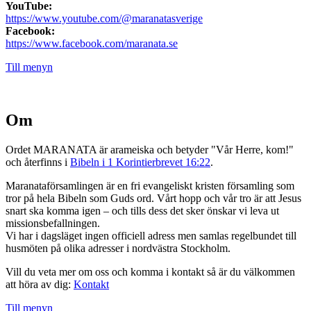
YouTube:
https://www.youtube.com/@maranatasverige
Facebook:
https://www.facebook.com/maranata.se
Till menyn
Om
Ordet MARANATA är arameiska och betyder "Vår Herre, kom!"
och återfinns i
Bibeln i 1 Korintierbrevet 16:22
.
Maranataförsamlingen är en fri evangeliskt kristen församling som
tror på hela Bibeln som Guds ord. Vårt hopp och vår tro är att Jesus
snart ska komma igen – och tills dess det sker önskar vi leva ut
missionsbefallningen.
Vi har i dagsläget ingen officiell adress men samlas regelbundet till
husmöten på olika adresser i nordvästra Stockholm.
Vill du veta mer om oss och komma i kontakt så är du välkommen
att höra av dig:
Kontakt
Till menyn