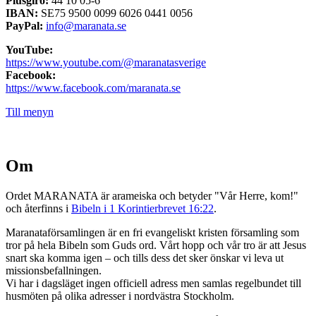
Plusgiro:
44 10 05-6
IBAN:
SE75 9500 0099 6026 0441 0056
PayPal:
info@maranata.se
YouTube:
https://www.youtube.com/@maranatasverige
Facebook:
https://www.facebook.com/maranata.se
Till menyn
Om
Ordet MARANATA är arameiska och betyder "Vår Herre, kom!"
och återfinns i
Bibeln i 1 Korintierbrevet 16:22
.
Maranataförsamlingen är en fri evangeliskt kristen församling som
tror på hela Bibeln som Guds ord. Vårt hopp och vår tro är att Jesus
snart ska komma igen – och tills dess det sker önskar vi leva ut
missionsbefallningen.
Vi har i dagsläget ingen officiell adress men samlas regelbundet till
husmöten på olika adresser i nordvästra Stockholm.