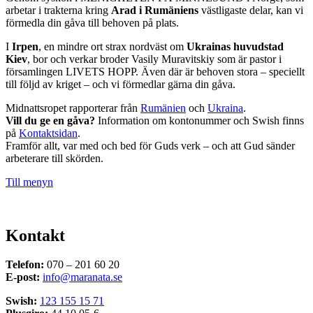
arbetar i trakterna kring
Arad i Rumäniens
västligaste delar, kan vi
förmedla din gåva till behoven på plats.
I
Irpen
, en mindre ort strax nordväst om
Ukrainas huvudstad
Kiev
, bor och verkar broder Vasily Muravitskiy som är pastor i
församlingen LIVETS HOPP. Även där är behoven stora – speciellt
till följd av kriget – och vi förmedlar gärna din gåva.
Midnattsropet rapporterar från
Rumänien
och
Ukraina
.
Vill du ge en gåva?
Information om kontonummer och Swish finns
på
Kontaktsidan
.
Framför allt, var med och bed för Guds verk – och att Gud sänder
arbeterare till skörden.
Till menyn
Kontakt
Telefon:
070 – 201 60 20
E-post:
info@maranata.se
Swish:
123 155 15 71