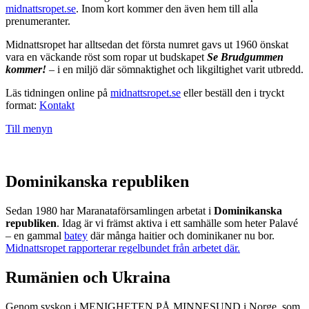
midnattsropet.se
. Inom kort kommer den även hem till alla
prenumeranter.
Midnattsropet har alltsedan det första numret gavs ut 1960 önskat
vara en väckande röst som ropar ut budskapet
Se Brudgummen
kommer!
– i en miljö där sömnaktighet och likgiltighet varit utbredd.
Läs tidningen online på
midnattsropet.se
eller beställ den i tryckt
format:
Kontakt
Till menyn
Dominikanska republiken
Sedan 1980 har Maranataförsamlingen arbetat i
Dominikanska
republiken
. Idag är vi främst aktiva i ett samhälle som heter Palavé
– en gammal
batey
där många haitier och dominikaner nu bor.
Midnattsropet rapporterar regelbundet från arbetet där.
Rumänien och Ukraina
Genom syskon i MENIGHETEN PÅ MINNESUND i Norge, som