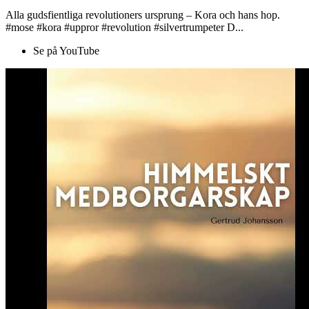
Alla gudsfientliga revolutioners ursprung – Kora och hans hop.
#mose #kora #uppror #revolution #silvertrumpeter D...
Se på YouTube