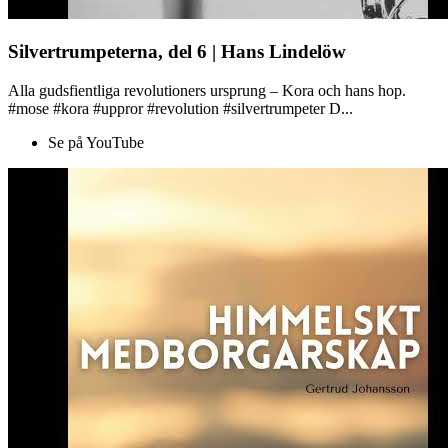
Silvertrumpeterna, del 6 | Hans Lindelöw
Alla gudsfientliga revolutioners ursprung – Kora och hans hop.
#mose #kora #uppror #revolution #silvertrumpeter D...
Se på YouTube