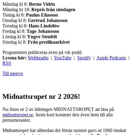
Måndag kl 8:
Berno Vidén
Måndag kl 18:
Repris från söndagen
Tisdag kl 8:
Paulus Eliasson
Onsdag kl 8:
Gertrud Johansson
Torsdag kl 8:
Hans Lindelöw
Fredag kl 8:
Tage Johansson
Lördag kl 8:
Yngve Stenfelt
Söndag kl 8:
Från predikoarkivet
Programmen publiceras även på vår podd.
Lyssna här:
Webbradio
|
YouTube
|
Spotify
|
Apple Podcasts
|
RSS
Till menyn
Midnattsropet nr 2 2026!
Nu finns nr 2 av tidningen MIDNATTSROPET att läsa på
midnattsropet.se
. Inom kort kommer den även hem till alla
prenumeranter.
Midnattsropet har alltsedan det första numret gavs ut 1960 önskat