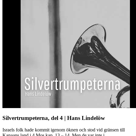
Silvertrumpeterna, del 4 | Hans Lindelöw
Israels folk hade kommit igenom öknen och stod vid gränsen till
Kanaans land i 4 Mos kap. 13 – 14. Men de var inte i ...