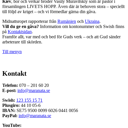
Kiev
, bor och verkar broder Vasily Muravitskiy som är pastor i
församlingen LIVETS HOPP. Även där är behoven stora – speciellt
till följd av kriget – och vi förmedlar gärna din gåva.
Midnattsropet rapporterar från
Rumänien
och
Ukraina
.
Vill du ge en gåva?
Information om kontonummer och Swish finns
på
Kontaktsidan
.
Framför allt, var med och bed för Guds verk – och att Gud sänder
arbeterare till skörden.
Till menyn
Kontakt
Telefon:
070 – 201 60 20
E-post:
info@maranata.se
Swish:
123 155 15 71
Plusgiro:
44 10 05-6
IBAN:
SE75 9500 0099 6026 0441 0056
PayPal:
info@maranata.se
YouTube: