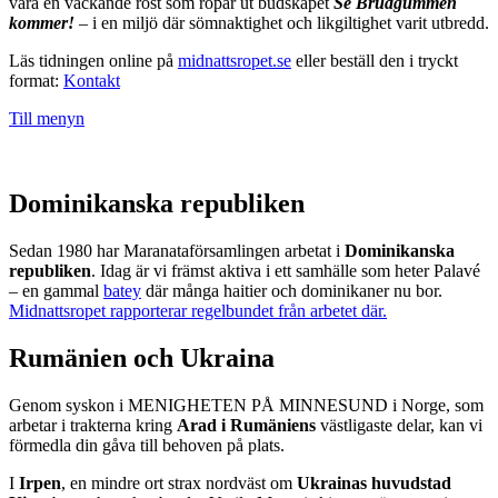
vara en väckande röst som ropar ut budskapet
Se Brudgummen
kommer!
– i en miljö där sömnaktighet och likgiltighet varit utbredd.
Läs tidningen online på
midnattsropet.se
eller beställ den i tryckt
format:
Kontakt
Till menyn
Dominikanska republiken
Sedan 1980 har Maranataförsamlingen arbetat i
Dominikanska
republiken
. Idag är vi främst aktiva i ett samhälle som heter Palavé
– en gammal
batey
där många haitier och dominikaner nu bor.
Midnattsropet rapporterar regelbundet från arbetet där.
Rumänien och Ukraina
Genom syskon i MENIGHETEN PÅ MINNESUND i Norge, som
arbetar i trakterna kring
Arad i Rumäniens
västligaste delar, kan vi
förmedla din gåva till behoven på plats.
I
Irpen
, en mindre ort strax nordväst om
Ukrainas huvudstad