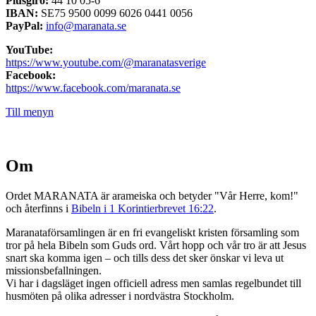
Plusgiro:
44 10 05-6
IBAN:
SE75 9500 0099 6026 0441 0056
PayPal:
info@maranata.se
YouTube:
https://www.youtube.com/@maranatasverige
Facebook:
https://www.facebook.com/maranata.se
Till menyn
Om
Ordet MARANATA är arameiska och betyder "Vår Herre, kom!"
och återfinns i
Bibeln i 1 Korintierbrevet 16:22
.
Maranataförsamlingen är en fri evangeliskt kristen församling som
tror på hela Bibeln som Guds ord. Vårt hopp och vår tro är att Jesus
snart ska komma igen – och tills dess det sker önskar vi leva ut
missionsbefallningen.
Vi har i dagsläget ingen officiell adress men samlas regelbundet till
husmöten på olika adresser i nordvästra Stockholm.