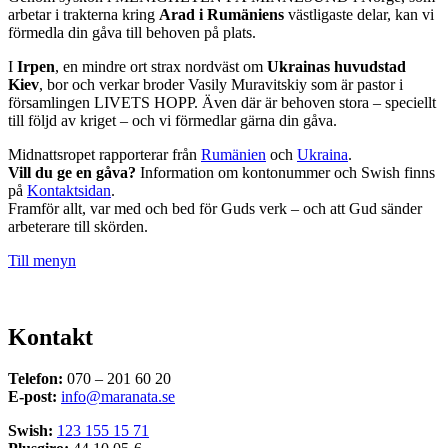
arbetar i trakterna kring
Arad i Rumäniens
västligaste delar, kan vi
förmedla din gåva till behoven på plats.
I
Irpen
, en mindre ort strax nordväst om
Ukrainas huvudstad
Kiev
, bor och verkar broder Vasily Muravitskiy som är pastor i
församlingen LIVETS HOPP. Även där är behoven stora – speciellt
till följd av kriget – och vi förmedlar gärna din gåva.
Midnattsropet rapporterar från
Rumänien
och
Ukraina
.
Vill du ge en gåva?
Information om kontonummer och Swish finns
på
Kontaktsidan
.
Framför allt, var med och bed för Guds verk – och att Gud sänder
arbeterare till skörden.
Till menyn
Kontakt
Telefon:
070 – 201 60 20
E-post:
info@maranata.se
Swish:
123 155 15 71