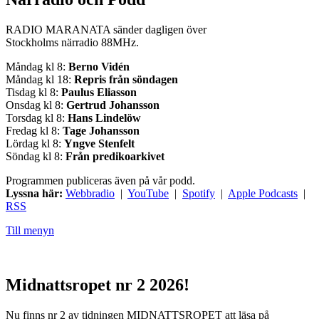
RADIO MARANATA sänder dagligen över
Stockholms närradio 88MHz.
Måndag kl 8:
Berno Vidén
Måndag kl 18:
Repris från söndagen
Tisdag kl 8:
Paulus Eliasson
Onsdag kl 8:
Gertrud Johansson
Torsdag kl 8:
Hans Lindelöw
Fredag kl 8:
Tage Johansson
Lördag kl 8:
Yngve Stenfelt
Söndag kl 8:
Från predikoarkivet
Programmen publiceras även på vår podd.
Lyssna här:
Webbradio
|
YouTube
|
Spotify
|
Apple Podcasts
|
RSS
Till menyn
Midnattsropet nr 2 2026!
Nu finns nr 2 av tidningen MIDNATTSROPET att läsa på