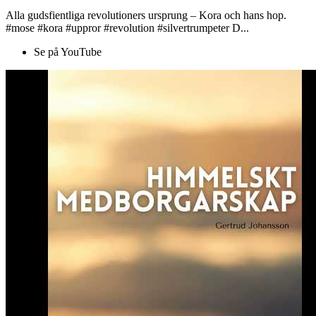
Alla gudsfientliga revolutioners ursprung – Kora och hans hop.
#mose #kora #uppror #revolution #silvertrumpeter D...
Se på YouTube