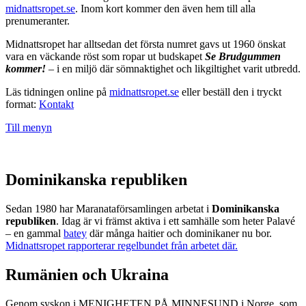
midnattsropet.se
. Inom kort kommer den även hem till alla
prenumeranter.
Midnattsropet har alltsedan det första numret gavs ut 1960 önskat
vara en väckande röst som ropar ut budskapet
Se Brudgummen
kommer!
– i en miljö där sömnaktighet och likgiltighet varit utbredd.
Läs tidningen online på
midnattsropet.se
eller beställ den i tryckt
format:
Kontakt
Till menyn
Dominikanska republiken
Sedan 1980 har Maranataförsamlingen arbetat i
Dominikanska
republiken
. Idag är vi främst aktiva i ett samhälle som heter Palavé
– en gammal
batey
där många haitier och dominikaner nu bor.
Midnattsropet rapporterar regelbundet från arbetet där.
Rumänien och Ukraina
Genom syskon i MENIGHETEN PÅ MINNESUND i Norge, som