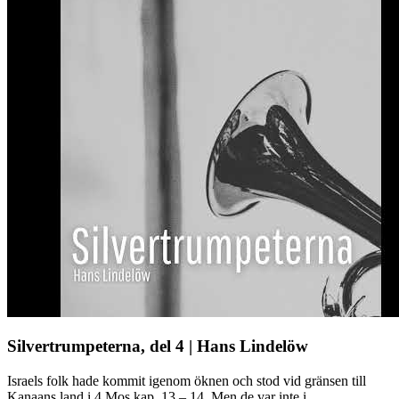
Silvertrumpeterna, del 4 | Hans Lindelöw
Israels folk hade kommit igenom öknen och stod vid gränsen till
Kanaans land i 4 Mos kap. 13 – 14. Men de var inte i ...