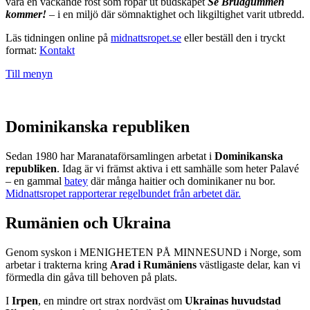
vara en väckande röst som ropar ut budskapet
Se Brudgummen
kommer!
– i en miljö där sömnaktighet och likgiltighet varit utbredd.
Läs tidningen online på
midnattsropet.se
eller beställ den i tryckt
format:
Kontakt
Till menyn
Dominikanska republiken
Sedan 1980 har Maranataförsamlingen arbetat i
Dominikanska
republiken
. Idag är vi främst aktiva i ett samhälle som heter Palavé
– en gammal
batey
där många haitier och dominikaner nu bor.
Midnattsropet rapporterar regelbundet från arbetet där.
Rumänien och Ukraina
Genom syskon i MENIGHETEN PÅ MINNESUND i Norge, som
arbetar i trakterna kring
Arad i Rumäniens
västligaste delar, kan vi
förmedla din gåva till behoven på plats.
I
Irpen
, en mindre ort strax nordväst om
Ukrainas huvudstad