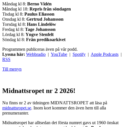
Måndag kl 8:
Berno Vidén
Måndag kl 18:
Repris från söndagen
Tisdag kl 8:
Paulus Eliasson
Onsdag kl 8:
Gertrud Johansson
Torsdag kl 8:
Hans Lindelöw
Fredag kl 8:
Tage Johansson
Lördag kl 8:
Yngve Stenfelt
Söndag kl 8:
Från predikoarkivet
Programmen publiceras även på vår podd.
Lyssna här:
Webbradio
|
YouTube
|
Spotify
|
Apple Podcasts
|
RSS
Till menyn
Midnattsropet nr 2 2026!
Nu finns nr 2 av tidningen MIDNATTSROPET att läsa på
midnattsropet.se
. Inom kort kommer den även hem till alla
prenumeranter.
Midnattsropet har alltsedan det första numret gavs ut 1960 önskat