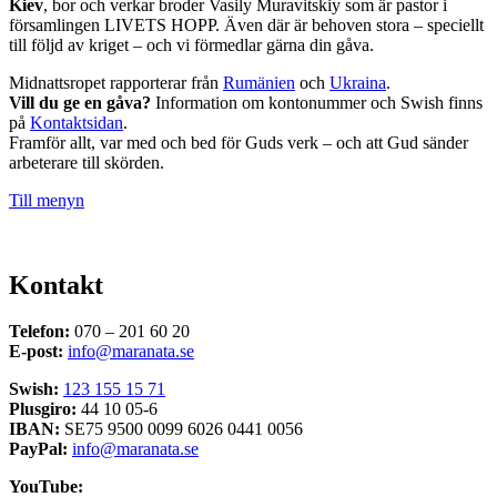
Kiev
, bor och verkar broder Vasily Muravitskiy som är pastor i
församlingen LIVETS HOPP. Även där är behoven stora – speciellt
till följd av kriget – och vi förmedlar gärna din gåva.
Midnattsropet rapporterar från
Rumänien
och
Ukraina
.
Vill du ge en gåva?
Information om kontonummer och Swish finns
på
Kontaktsidan
.
Framför allt, var med och bed för Guds verk – och att Gud sänder
arbeterare till skörden.
Till menyn
Kontakt
Telefon:
070 – 201 60 20
E-post:
info@maranata.se
Swish:
123 155 15 71
Plusgiro:
44 10 05-6
IBAN:
SE75 9500 0099 6026 0441 0056
PayPal:
info@maranata.se
YouTube: