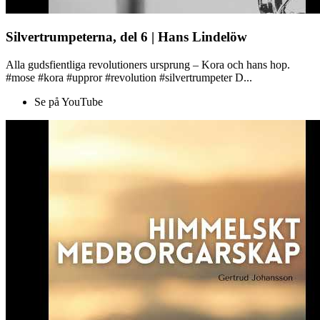
Silvertrumpeterna, del 6 | Hans Lindelöw
Alla gudsfientliga revolutioners ursprung – Kora och hans hop.
#mose #kora #uppror #revolution #silvertrumpeter D...
Se på YouTube