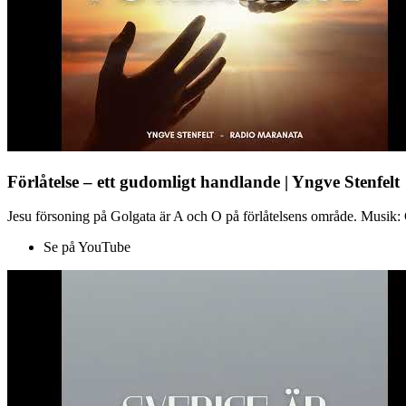
Förlåtelse – ett gudomligt handlande | Yngve Stenfelt
Jesu försoning på Golgata är A och O på förlåtelsens område. Musik: C
Se på YouTube