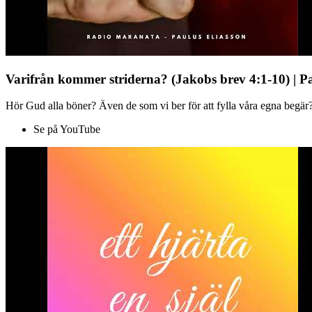
Varifrån kommer striderna? (Jakobs brev 4:1-10) | P
Hör Gud alla böner? Även de som vi ber för att fylla våra egna begär?
Se på YouTube