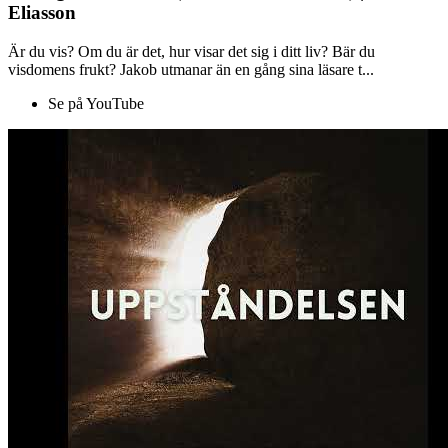
Eliasson
Är du vis? Om du är det, hur visar det sig i ditt liv? Bär du
visdomens frukt? Jakob utmanar än en gång sina läsare t...
Se på YouTube