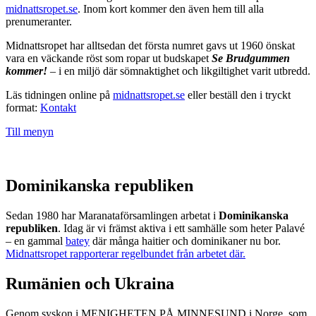
midnattsropet.se
. Inom kort kommer den även hem till alla
prenumeranter.
Midnattsropet har alltsedan det första numret gavs ut 1960 önskat
vara en väckande röst som ropar ut budskapet
Se Brudgummen
kommer!
– i en miljö där sömnaktighet och likgiltighet varit utbredd.
Läs tidningen online på
midnattsropet.se
eller beställ den i tryckt
format:
Kontakt
Till menyn
Dominikanska republiken
Sedan 1980 har Maranataförsamlingen arbetat i
Dominikanska
republiken
. Idag är vi främst aktiva i ett samhälle som heter Palavé
– en gammal
batey
där många haitier och dominikaner nu bor.
Midnattsropet rapporterar regelbundet från arbetet där.
Rumänien och Ukraina
Genom syskon i MENIGHETEN PÅ MINNESUND i Norge, som