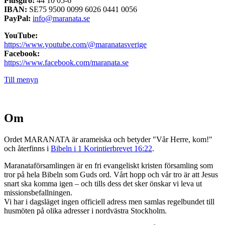
Plusgiro:
44 10 05-6
IBAN:
SE75 9500 0099 6026 0441 0056
PayPal:
info@maranata.se
YouTube:
https://www.youtube.com/@maranatasverige
Facebook:
https://www.facebook.com/maranata.se
Till menyn
Om
Ordet MARANATA är arameiska och betyder "Vår Herre, kom!"
och återfinns i
Bibeln i 1 Korintierbrevet 16:22
.
Maranataförsamlingen är en fri evangeliskt kristen församling som
tror på hela Bibeln som Guds ord. Vårt hopp och vår tro är att Jesus
snart ska komma igen – och tills dess det sker önskar vi leva ut
missionsbefallningen.
Vi har i dagsläget ingen officiell adress men samlas regelbundet till
husmöten på olika adresser i nordvästra Stockholm.