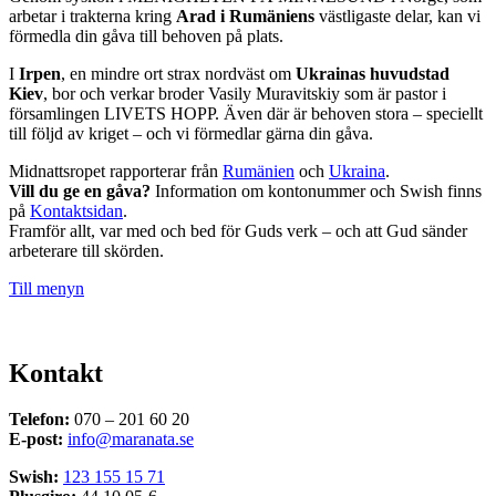
arbetar i trakterna kring
Arad i Rumäniens
västligaste delar, kan vi
förmedla din gåva till behoven på plats.
I
Irpen
, en mindre ort strax nordväst om
Ukrainas huvudstad
Kiev
, bor och verkar broder Vasily Muravitskiy som är pastor i
församlingen LIVETS HOPP. Även där är behoven stora – speciellt
till följd av kriget – och vi förmedlar gärna din gåva.
Midnattsropet rapporterar från
Rumänien
och
Ukraina
.
Vill du ge en gåva?
Information om kontonummer och Swish finns
på
Kontaktsidan
.
Framför allt, var med och bed för Guds verk – och att Gud sänder
arbeterare till skörden.
Till menyn
Kontakt
Telefon:
070 – 201 60 20
E-post:
info@maranata.se
Swish:
123 155 15 71