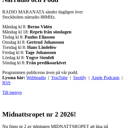
RADIO MARANATA sänder dagligen över
Stockholms närradio 88MHz.
Måndag kl 8:
Berno Vidén
Måndag kl 18:
Repris från söndagen
Tisdag kl 8:
Paulus Eliasson
Onsdag kl 8:
Gertrud Johansson
Torsdag kl 8:
Hans Lindelöw
Fredag kl 8:
Tage Johansson
Lördag kl 8:
Yngve Stenfelt
Söndag kl 8:
Från predikoarkivet
Programmen publiceras även på vår podd.
Lyssna här:
Webbradio
|
YouTube
|
Spotify
|
Apple Podcasts
|
RSS
Till menyn
Midnattsropet nr 2 2026!
Nu finns nr 2 av tidningen MIDNATTSROPET att läsa på