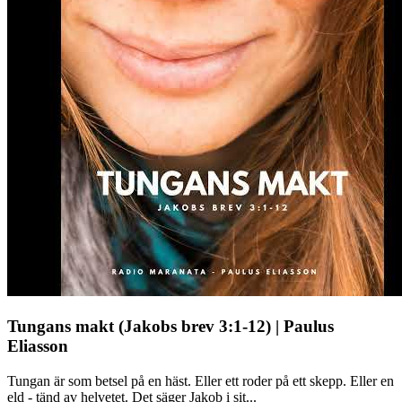
Tungans makt (Jakobs brev 3:1-12) | Paulus
Eliasson
Tungan är som betsel på en häst. Eller ett roder på ett skepp. Eller en
eld - tänd av helvetet. Det säger Jakob i sit...