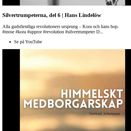
Silvertrumpeterna, del 6 | Hans Lindelöw
Alla gudsfientliga revolutioners ursprung – Kora och hans hop.
#mose #kora #uppror #revolution #silvertrumpeter D...
Se på YouTube