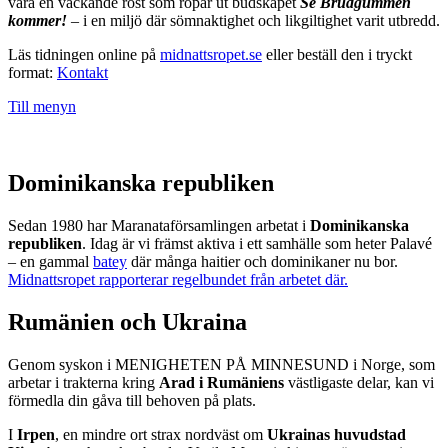
vara en väckande röst som ropar ut budskapet
Se Brudgummen
kommer!
– i en miljö där sömnaktighet och likgiltighet varit utbredd.
Läs tidningen online på
midnattsropet.se
eller beställ den i tryckt
format:
Kontakt
Till menyn
Dominikanska republiken
Sedan 1980 har Maranataförsamlingen arbetat i
Dominikanska
republiken
. Idag är vi främst aktiva i ett samhälle som heter Palavé
– en gammal
batey
där många haitier och dominikaner nu bor.
Midnattsropet rapporterar regelbundet från arbetet där.
Rumänien och Ukraina
Genom syskon i MENIGHETEN PÅ MINNESUND i Norge, som
arbetar i trakterna kring
Arad i Rumäniens
västligaste delar, kan vi
förmedla din gåva till behoven på plats.
I
Irpen
, en mindre ort strax nordväst om
Ukrainas huvudstad