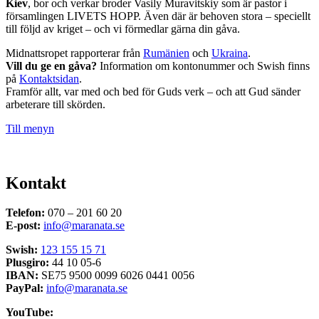
Kiev
, bor och verkar broder Vasily Muravitskiy som är pastor i
församlingen LIVETS HOPP. Även där är behoven stora – speciellt
till följd av kriget – och vi förmedlar gärna din gåva.
Midnattsropet rapporterar från
Rumänien
och
Ukraina
.
Vill du ge en gåva?
Information om kontonummer och Swish finns
på
Kontaktsidan
.
Framför allt, var med och bed för Guds verk – och att Gud sänder
arbeterare till skörden.
Till menyn
Kontakt
Telefon:
070 – 201 60 20
E-post:
info@maranata.se
Swish:
123 155 15 71
Plusgiro:
44 10 05-6
IBAN:
SE75 9500 0099 6026 0441 0056
PayPal:
info@maranata.se
YouTube: