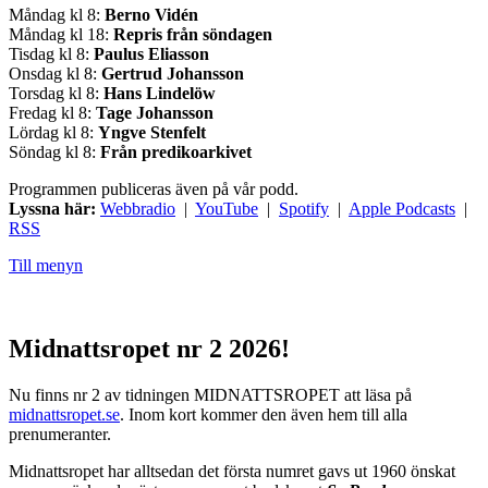
Måndag kl 8:
Berno Vidén
Måndag kl 18:
Repris från söndagen
Tisdag kl 8:
Paulus Eliasson
Onsdag kl 8:
Gertrud Johansson
Torsdag kl 8:
Hans Lindelöw
Fredag kl 8:
Tage Johansson
Lördag kl 8:
Yngve Stenfelt
Söndag kl 8:
Från predikoarkivet
Programmen publiceras även på vår podd.
Lyssna här:
Webbradio
|
YouTube
|
Spotify
|
Apple Podcasts
|
RSS
Till menyn
Midnattsropet nr 2 2026!
Nu finns nr 2 av tidningen MIDNATTSROPET att läsa på
midnattsropet.se
. Inom kort kommer den även hem till alla
prenumeranter.
Midnattsropet har alltsedan det första numret gavs ut 1960 önskat