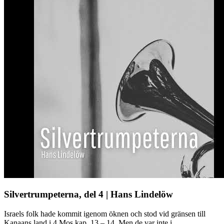
Silvertrumpeterna, del 4 | Hans Lindelöw
Israels folk hade kommit igenom öknen och stod vid gränsen till
Kanaans land i 4 Mos kap. 13 – 14. Men de var inte i ...