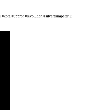
 #kora #uppror #revolution #silvertrumpeter D...