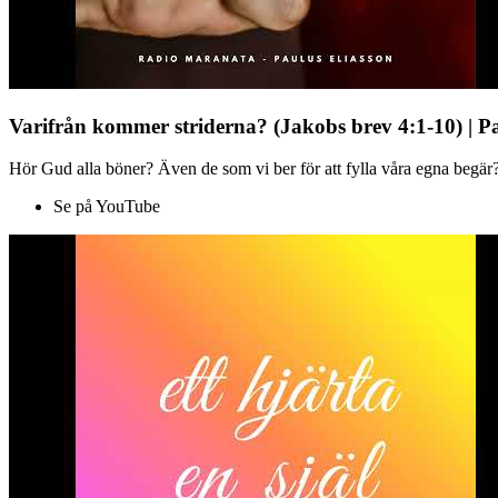
Varifrån kommer striderna? (Jakobs brev 4:1-10) | P
Hör Gud alla böner? Även de som vi ber för att fylla våra egna begär?
Se på YouTube