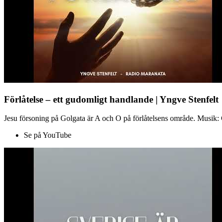
Förlåtelse – ett gudomligt handlande | Yngve Stenfelt
Jesu försoning på Golgata är A och O på förlåtelsens område. Musik: C
Se på YouTube