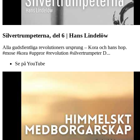
Silvertrumpeterna, del 6 | Hans Lindelöw
Alla gudsfientliga revolutioners ursprung – Kora och hans hop.
#mose #kora #uppror #revolution #silvertrumpeter D...
Se på YouTube