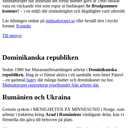
Midnattsropet har alltsedan det första numret gavs ut 1960 önskat
vara en väckande röst som ropar ut budskapet
Se Brudgummen
kommer!
– i en miljö där sömnaktighet och likgiltighet varit utbredd.
Läs tidningen online på
midnattsropet.se
eller beställ den i tryckt
format:
Kontakt
Till menyn
Dominikanska republiken
Sedan 1980 har Maranataförsamlingen arbetat i
Dominikanska
republiken
. Idag är vi främst aktiva i ett samhälle som heter Palavé
– en gammal
batey
där många haitier och dominikaner nu bor.
Midnattsropet rapporterar regelbundet från arbetet där.
Rumänien och Ukraina
Genom syskon i MENIGHETEN PÅ MINNESUND i Norge, som
arbetar i trakterna kring
Arad i Rumäniens
västligaste delar, kan vi
förmedla din gåva till behoven på plats.