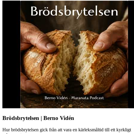
Brödsbrytelsen | Berno Vidén
Hur brödsbrytelsen gick från att vara en kärleksmåltid till ett kyrkligt