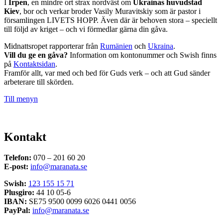
I
Irpen
, en mindre ort strax nordväst om
Ukrainas huvudstad
Kiev
, bor och verkar broder Vasily Muravitskiy som är pastor i
församlingen LIVETS HOPP. Även där är behoven stora – speciellt
till följd av kriget – och vi förmedlar gärna din gåva.
Midnattsropet rapporterar från
Rumänien
och
Ukraina
.
Vill du ge en gåva?
Information om kontonummer och Swish finns
på
Kontaktsidan
.
Framför allt, var med och bed för Guds verk – och att Gud sänder
arbeterare till skörden.
Till menyn
Kontakt
Telefon:
070 – 201 60 20
E-post:
info@maranata.se
Swish:
123 155 15 71
Plusgiro:
44 10 05-6
IBAN:
SE75 9500 0099 6026 0441 0056
PayPal:
info@maranata.se