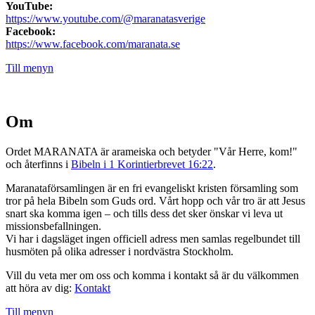
YouTube:
https://www.youtube.com/@maranatasverige
Facebook:
https://www.facebook.com/maranata.se
Till menyn
Om
Ordet MARANATA är arameiska och betyder "Vår Herre, kom!"
och återfinns i
Bibeln i 1 Korintierbrevet 16:22
.
Maranataförsamlingen är en fri evangeliskt kristen församling som
tror på hela Bibeln som Guds ord. Vårt hopp och vår tro är att Jesus
snart ska komma igen – och tills dess det sker önskar vi leva ut
missionsbefallningen.
Vi har i dagsläget ingen officiell adress men samlas regelbundet till
husmöten på olika adresser i nordvästra Stockholm.
Vill du veta mer om oss och komma i kontakt så är du välkommen
att höra av dig:
Kontakt
Till menyn