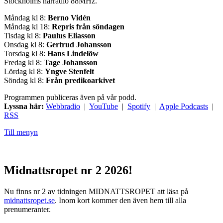
Stockholms närradio 88MHz.
Måndag kl 8:
Berno Vidén
Måndag kl 18:
Repris från söndagen
Tisdag kl 8:
Paulus Eliasson
Onsdag kl 8:
Gertrud Johansson
Torsdag kl 8:
Hans Lindelöw
Fredag kl 8:
Tage Johansson
Lördag kl 8:
Yngve Stenfelt
Söndag kl 8:
Från predikoarkivet
Programmen publiceras även på vår podd.
Lyssna här:
Webbradio
|
YouTube
|
Spotify
|
Apple Podcasts
|
RSS
Till menyn
Midnattsropet nr 2 2026!
Nu finns nr 2 av tidningen MIDNATTSROPET att läsa på
midnattsropet.se
. Inom kort kommer den även hem till alla
prenumeranter.