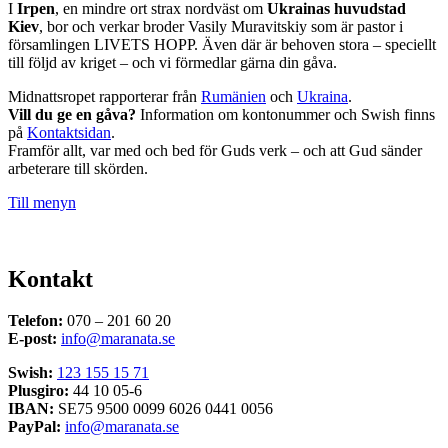
I
Irpen
, en mindre ort strax nordväst om
Ukrainas huvudstad
Kiev
, bor och verkar broder Vasily Muravitskiy som är pastor i
församlingen LIVETS HOPP. Även där är behoven stora – speciellt
till följd av kriget – och vi förmedlar gärna din gåva.
Midnattsropet rapporterar från
Rumänien
och
Ukraina
.
Vill du ge en gåva?
Information om kontonummer och Swish finns
på
Kontaktsidan
.
Framför allt, var med och bed för Guds verk – och att Gud sänder
arbeterare till skörden.
Till menyn
Kontakt
Telefon:
070 – 201 60 20
E-post:
info@maranata.se
Swish:
123 155 15 71
Plusgiro:
44 10 05-6
IBAN:
SE75 9500 0099 6026 0441 0056
PayPal:
info@maranata.se