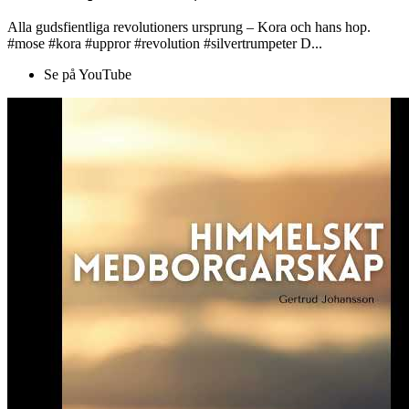
Alla gudsfientliga revolutioners ursprung – Kora och hans hop.
#mose #kora #uppror #revolution #silvertrumpeter D...
Se på YouTube