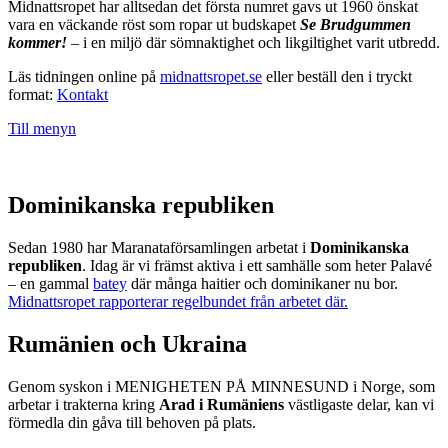
Midnattsropet har alltsedan det första numret gavs ut 1960 önskat
vara en väckande röst som ropar ut budskapet
Se Brudgummen
kommer!
– i en miljö där sömnaktighet och likgiltighet varit utbredd.
Läs tidningen online på
midnattsropet.se
eller beställ den i tryckt
format:
Kontakt
Till menyn
Dominikanska republiken
Sedan 1980 har Maranataförsamlingen arbetat i
Dominikanska
republiken
. Idag är vi främst aktiva i ett samhälle som heter Palavé
– en gammal
batey
där många haitier och dominikaner nu bor.
Midnattsropet rapporterar regelbundet från arbetet där.
Rumänien och Ukraina
Genom syskon i MENIGHETEN PÅ MINNESUND i Norge, som
arbetar i trakterna kring
Arad i Rumäniens
västligaste delar, kan vi
förmedla din gåva till behoven på plats.