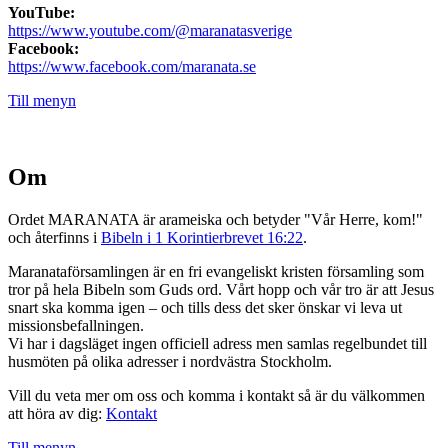
YouTube:
https://www.youtube.com/@maranatasverige
Facebook:
https://www.facebook.com/maranata.se
Till menyn
Om
Ordet MARANATA är arameiska och betyder "Vår Herre, kom!"
och återfinns i
Bibeln i 1 Korintierbrevet 16:22
.
Maranataförsamlingen är en fri evangeliskt kristen församling som
tror på hela Bibeln som Guds ord. Vårt hopp och vår tro är att Jesus
snart ska komma igen – och tills dess det sker önskar vi leva ut
missionsbefallningen.
Vi har i dagsläget ingen officiell adress men samlas regelbundet till
husmöten på olika adresser i nordvästra Stockholm.
Vill du veta mer om oss och komma i kontakt så är du välkommen
att höra av dig:
Kontakt
Till menyn