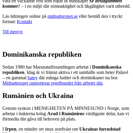
vara en väckande röst som ropar ut budskapet
Se Brudgummen
kommer!
– i en miljö där sömnaktighet och likgiltighet varit utbredd.
Läs tidningen online på
midnattsropet.se
eller beställ den i tryckt
format:
Kontakt
Till menyn
Dominikanska republiken
Sedan 1980 har Maranataförsamlingen arbetat i
Dominikanska
republiken
. Idag är vi främst aktiva i ett samhälle som heter Palavé
– en gammal
batey
där många haitier och dominikaner nu bor.
Midnattsropet rapporterar regelbundet från arbetet där.
Rumänien och Ukraina
Genom syskon i MENIGHETEN PÅ MINNESUND i Norge, som
arbetar i trakterna kring
Arad i Rumäniens
västligaste delar, kan vi
förmedla din gåva till behoven på plats.
I
Irpen
, en mindre ort strax nordväst om
Ukrainas huvudstad