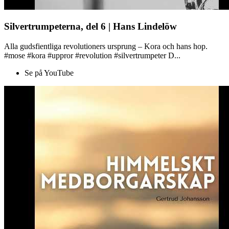
Silvertrumpeterna, del 6 | Hans Lindelöw
Alla gudsfientliga revolutioners ursprung – Kora och hans hop.
#mose #kora #uppror #revolution #silvertrumpeter D...
Se på YouTube