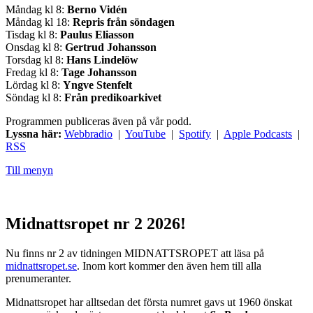
Måndag kl 8:
Berno Vidén
Måndag kl 18:
Repris från söndagen
Tisdag kl 8:
Paulus Eliasson
Onsdag kl 8:
Gertrud Johansson
Torsdag kl 8:
Hans Lindelöw
Fredag kl 8:
Tage Johansson
Lördag kl 8:
Yngve Stenfelt
Söndag kl 8:
Från predikoarkivet
Programmen publiceras även på vår podd.
Lyssna här:
Webbradio
|
YouTube
|
Spotify
|
Apple Podcasts
|
RSS
Till menyn
Midnattsropet nr 2 2026!
Nu finns nr 2 av tidningen MIDNATTSROPET att läsa på
midnattsropet.se
. Inom kort kommer den även hem till alla
prenumeranter.
Midnattsropet har alltsedan det första numret gavs ut 1960 önskat