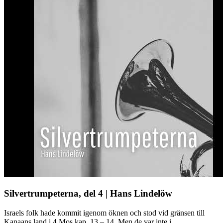
Silvertrumpeterna, del 4 | Hans Lindelöw
Israels folk hade kommit igenom öknen och stod vid gränsen till
Kanaans land i 4 Mos kap. 13 – 14. Men de var inte i ...