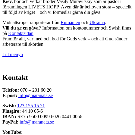
Kiev
, bor och verkar broder Vasily Muravitskiy som är pastor i
församlingen LIVETS HOPP. Även där är behoven stora – speciellt
till följd av kriget – och vi förmedlar gärna din gåva.
Midnattsropet rapporterar från
Rumänien
och
Ukraina
.
Vill du ge en gåva?
Information om kontonummer och Swish finns
på
Kontaktsidan
.
Framför allt, var med och bed för Guds verk – och att Gud sänder
arbeterare till skörden.
Till menyn
Kontakt
Telefon:
070 – 201 60 20
E-post:
info@maranata.se
Swish:
123 155 15 71
Plusgiro:
44 10 05-6
IBAN:
SE75 9500 0099 6026 0441 0056
PayPal:
info@maranata.se
YouTube: