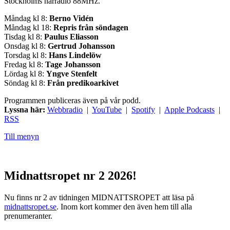
Stockholms närradio 88MHz.
Måndag kl 8:
Berno Vidén
Måndag kl 18:
Repris från söndagen
Tisdag kl 8:
Paulus Eliasson
Onsdag kl 8:
Gertrud Johansson
Torsdag kl 8:
Hans Lindelöw
Fredag kl 8:
Tage Johansson
Lördag kl 8:
Yngve Stenfelt
Söndag kl 8:
Från predikoarkivet
Programmen publiceras även på vår podd.
Lyssna här:
Webbradio
|
YouTube
|
Spotify
|
Apple Podcasts
|
RSS
Till menyn
Midnattsropet nr 2 2026!
Nu finns nr 2 av tidningen MIDNATTSROPET att läsa på
midnattsropet.se
. Inom kort kommer den även hem till alla
prenumeranter.