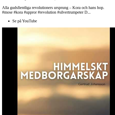
Alla gudsfientliga revolutioners ursprung – Kora och hans hop.
#mose #kora #uppror #revolution #silvertrumpeter D...
Se på YouTube