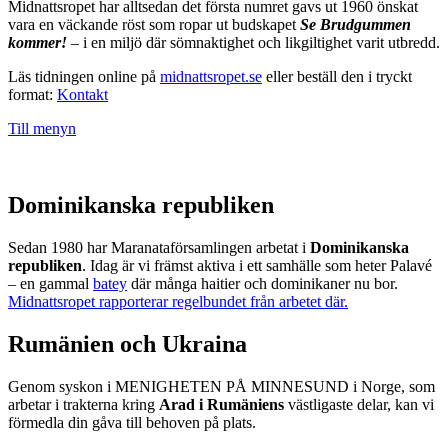
Midnattsropet har alltsedan det första numret gavs ut 1960 önskat
vara en väckande röst som ropar ut budskapet
Se Brudgummen
kommer!
– i en miljö där sömnaktighet och likgiltighet varit utbredd.
Läs tidningen online på
midnattsropet.se
eller beställ den i tryckt
format:
Kontakt
Till menyn
Dominikanska republiken
Sedan 1980 har Maranataförsamlingen arbetat i
Dominikanska
republiken
. Idag är vi främst aktiva i ett samhälle som heter Palavé
– en gammal
batey
där många haitier och dominikaner nu bor.
Midnattsropet rapporterar regelbundet från arbetet där.
Rumänien och Ukraina
Genom syskon i MENIGHETEN PÅ MINNESUND i Norge, som
arbetar i trakterna kring
Arad i Rumäniens
västligaste delar, kan vi
förmedla din gåva till behoven på plats.