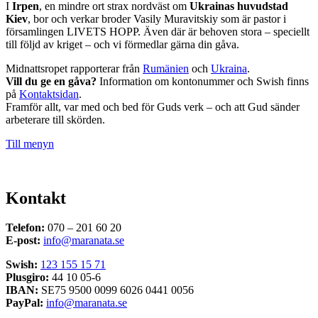
I
Irpen
, en mindre ort strax nordväst om
Ukrainas huvudstad
Kiev
, bor och verkar broder Vasily Muravitskiy som är pastor i
församlingen LIVETS HOPP. Även där är behoven stora – speciellt
till följd av kriget – och vi förmedlar gärna din gåva.
Midnattsropet rapporterar från
Rumänien
och
Ukraina
.
Vill du ge en gåva?
Information om kontonummer och Swish finns
på
Kontaktsidan
.
Framför allt, var med och bed för Guds verk – och att Gud sänder
arbeterare till skörden.
Till menyn
Kontakt
Telefon:
070 – 201 60 20
E-post:
info@maranata.se
Swish:
123 155 15 71
Plusgiro:
44 10 05-6
IBAN:
SE75 9500 0099 6026 0441 0056
PayPal:
info@maranata.se