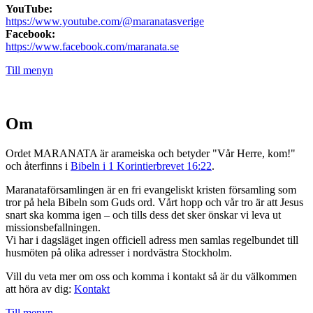
YouTube:
https://www.youtube.com/@maranatasverige
Facebook:
https://www.facebook.com/maranata.se
Till menyn
Om
Ordet MARANATA är arameiska och betyder "Vår Herre, kom!"
och återfinns i
Bibeln i 1 Korintierbrevet 16:22
.
Maranataförsamlingen är en fri evangeliskt kristen församling som
tror på hela Bibeln som Guds ord. Vårt hopp och vår tro är att Jesus
snart ska komma igen – och tills dess det sker önskar vi leva ut
missionsbefallningen.
Vi har i dagsläget ingen officiell adress men samlas regelbundet till
husmöten på olika adresser i nordvästra Stockholm.
Vill du veta mer om oss och komma i kontakt så är du välkommen
att höra av dig:
Kontakt
Till menyn