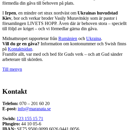
förmedla din gåva till behoven på plats.
I
Irpen
, en mindre ort strax nordväst om
Ukrainas huvudstad
Kiev
, bor och verkar broder Vasily Muravitskiy som är pastor i
församlingen LIVETS HOPP. Även där är behoven stora – speciellt
till följd av kriget – och vi förmedlar gärna din gåva.
Midnattsropet rapporterar från
Rumänien
och
Ukraina
.
Vill du ge en gåva?
Information om kontonummer och Swish finns
på
Kontaktsidan
.
Framför allt, var med och bed för Guds verk – och att Gud sänder
arbeterare till skörden.
Till menyn
Kontakt
Telefon:
070 – 201 60 20
E-post:
info@maranata.se
Swish:
123 155 15 71
Plusgiro:
44 10 05-6
IBAN:
SE75 9500 0099 6026 0441 0056