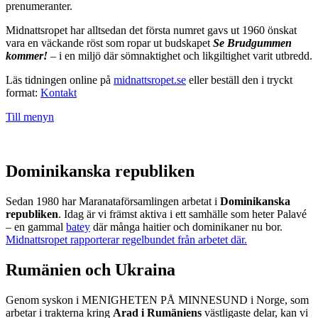
prenumeranter.
Midnattsropet har alltsedan det första numret gavs ut 1960 önskat
vara en väckande röst som ropar ut budskapet
Se Brudgummen
kommer!
– i en miljö där sömnaktighet och likgiltighet varit utbredd.
Läs tidningen online på
midnattsropet.se
eller beställ den i tryckt
format:
Kontakt
Till menyn
Dominikanska republiken
Sedan 1980 har Maranataförsamlingen arbetat i
Dominikanska
republiken
. Idag är vi främst aktiva i ett samhälle som heter Palavé
– en gammal
batey
där många haitier och dominikaner nu bor.
Midnattsropet rapporterar regelbundet från arbetet där.
Rumänien och Ukraina
Genom syskon i MENIGHETEN PÅ MINNESUND i Norge, som
arbetar i trakterna kring
Arad i Rumäniens
västligaste delar, kan vi