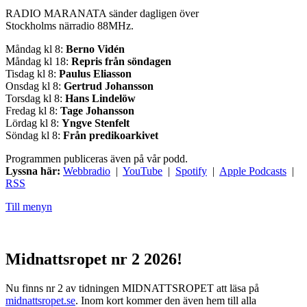
RADIO MARANATA sänder dagligen över
Stockholms närradio 88MHz.
Måndag kl 8:
Berno Vidén
Måndag kl 18:
Repris från söndagen
Tisdag kl 8:
Paulus Eliasson
Onsdag kl 8:
Gertrud Johansson
Torsdag kl 8:
Hans Lindelöw
Fredag kl 8:
Tage Johansson
Lördag kl 8:
Yngve Stenfelt
Söndag kl 8:
Från predikoarkivet
Programmen publiceras även på vår podd.
Lyssna här:
Webbradio
|
YouTube
|
Spotify
|
Apple Podcasts
|
RSS
Till menyn
Midnattsropet nr 2 2026!
Nu finns nr 2 av tidningen MIDNATTSROPET att läsa på
midnattsropet.se
. Inom kort kommer den även hem till alla