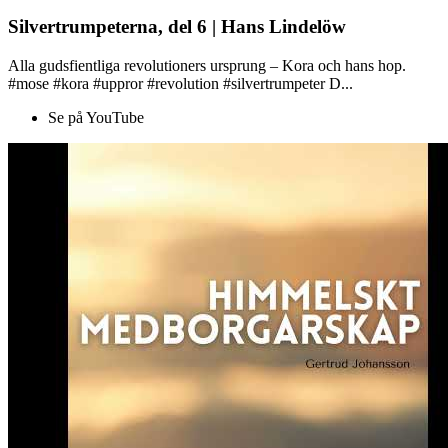
Silvertrumpeterna, del 6 | Hans Lindelöw
Alla gudsfientliga revolutioners ursprung – Kora och hans hop.
#mose #kora #uppror #revolution #silvertrumpeter D...
Se på YouTube