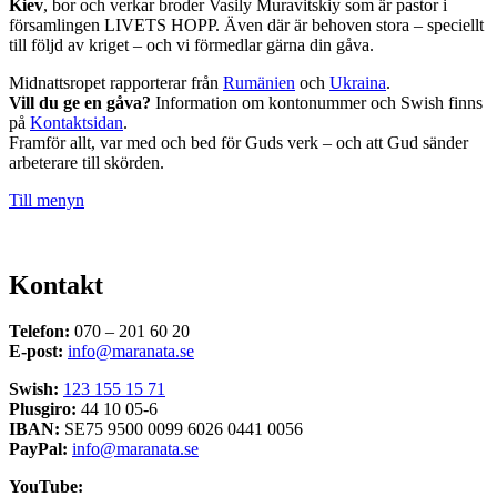
Kiev
, bor och verkar broder Vasily Muravitskiy som är pastor i
församlingen LIVETS HOPP. Även där är behoven stora – speciellt
till följd av kriget – och vi förmedlar gärna din gåva.
Midnattsropet rapporterar från
Rumänien
och
Ukraina
.
Vill du ge en gåva?
Information om kontonummer och Swish finns
på
Kontaktsidan
.
Framför allt, var med och bed för Guds verk – och att Gud sänder
arbeterare till skörden.
Till menyn
Kontakt
Telefon:
070 – 201 60 20
E-post:
info@maranata.se
Swish:
123 155 15 71
Plusgiro:
44 10 05-6
IBAN:
SE75 9500 0099 6026 0441 0056
PayPal:
info@maranata.se
YouTube: