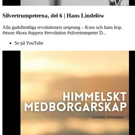
Silvertrumpeterna, del 6 | Hans Lindelöw
Alla gudsfientliga revolutioners ursprung – Kora och hans hop.
#mose #kora #uppror #revolution #silvertrumpeter D...
Se på YouTube