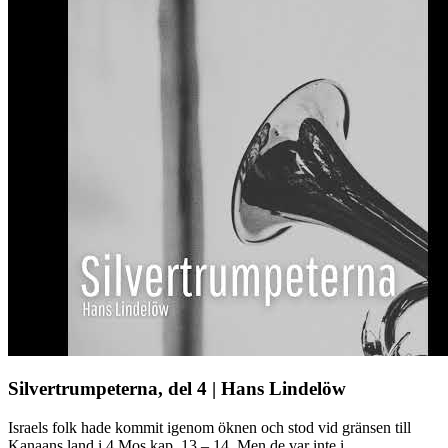
Silvertrumpeterna, del 4 | Hans Lindelöw
Israels folk hade kommit igenom öknen och stod vid gränsen till
Kanaans land i 4 Mos kap. 13 – 14. Men de var inte i ...