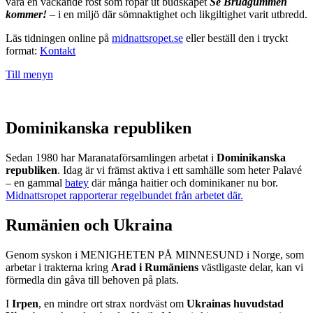
vara en väckande röst som ropar ut budskapet
Se Brudgummen
kommer!
– i en miljö där sömnaktighet och likgiltighet varit utbredd.
Läs tidningen online på
midnattsropet.se
eller beställ den i tryckt
format:
Kontakt
Till menyn
Dominikanska republiken
Sedan 1980 har Maranataförsamlingen arbetat i
Dominikanska
republiken
. Idag är vi främst aktiva i ett samhälle som heter Palavé
– en gammal
batey
där många haitier och dominikaner nu bor.
Midnattsropet rapporterar regelbundet från arbetet där.
Rumänien och Ukraina
Genom syskon i MENIGHETEN PÅ MINNESUND i Norge, som
arbetar i trakterna kring
Arad i Rumäniens
västligaste delar, kan vi
förmedla din gåva till behoven på plats.
I
Irpen
, en mindre ort strax nordväst om
Ukrainas huvudstad