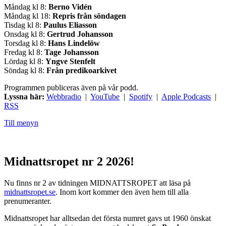
Måndag kl 8:
Berno Vidén
Måndag kl 18:
Repris från söndagen
Tisdag kl 8:
Paulus Eliasson
Onsdag kl 8:
Gertrud Johansson
Torsdag kl 8:
Hans Lindelöw
Fredag kl 8:
Tage Johansson
Lördag kl 8:
Yngve Stenfelt
Söndag kl 8:
Från predikoarkivet
Programmen publiceras även på vår podd.
Lyssna här:
Webbradio
|
YouTube
|
Spotify
|
Apple Podcasts
|
RSS
Till menyn
Midnattsropet nr 2 2026!
Nu finns nr 2 av tidningen MIDNATTSROPET att läsa på
midnattsropet.se
. Inom kort kommer den även hem till alla
prenumeranter.
Midnattsropet har alltsedan det första numret gavs ut 1960 önskat