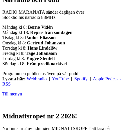
RADIO MARANATA sänder dagligen över
Stockholms närradio 88MHz.
Måndag kl 8:
Berno Vidén
Måndag kl 18:
Repris från söndagen
Tisdag kl 8:
Paulus Eliasson
Onsdag kl 8:
Gertrud Johansson
Torsdag kl 8:
Hans Lindelöw
Fredag kl 8:
Tage Johansson
Lördag kl 8:
Yngve Stenfelt
Söndag kl 8:
Från predikoarkivet
Programmen publiceras även på vår podd.
Lyssna här:
Webbradio
|
YouTube
|
Spotify
|
Apple Podcasts
|
RSS
Till menyn
Midnattsropet nr 2 2026!
Nu finns nr 2 av tidningen MIDNATTSROPET att läsa på