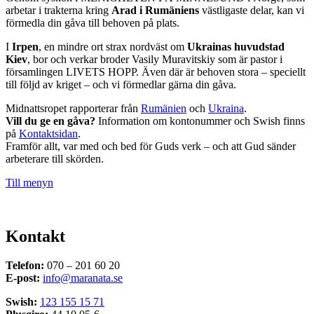
arbetar i trakterna kring
Arad i Rumäniens
västligaste delar, kan vi
förmedla din gåva till behoven på plats.
I
Irpen
, en mindre ort strax nordväst om
Ukrainas huvudstad
Kiev
, bor och verkar broder Vasily Muravitskiy som är pastor i
församlingen LIVETS HOPP. Även där är behoven stora – speciellt
till följd av kriget – och vi förmedlar gärna din gåva.
Midnattsropet rapporterar från
Rumänien
och
Ukraina
.
Vill du ge en gåva?
Information om kontonummer och Swish finns
på
Kontaktsidan
.
Framför allt, var med och bed för Guds verk – och att Gud sänder
arbeterare till skörden.
Till menyn
Kontakt
Telefon:
070 – 201 60 20
E-post:
info@maranata.se
Swish:
123 155 15 71