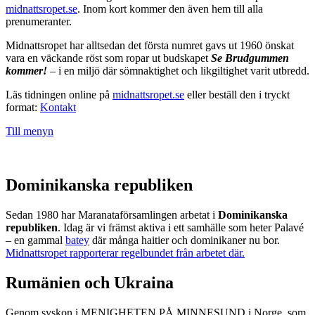
midnattsropet.se
. Inom kort kommer den även hem till alla
prenumeranter.
Midnattsropet har alltsedan det första numret gavs ut 1960 önskat
vara en väckande röst som ropar ut budskapet
Se Brudgummen
kommer!
– i en miljö där sömnaktighet och likgiltighet varit utbredd.
Läs tidningen online på
midnattsropet.se
eller beställ den i tryckt
format:
Kontakt
Till menyn
Dominikanska republiken
Sedan 1980 har Maranataförsamlingen arbetat i
Dominikanska
republiken
. Idag är vi främst aktiva i ett samhälle som heter Palavé
– en gammal
batey
där många haitier och dominikaner nu bor.
Midnattsropet rapporterar regelbundet från arbetet där.
Rumänien och Ukraina
Genom syskon i MENIGHETEN PÅ MINNESUND i Norge, som