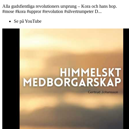
Alla gudsfientliga revolutioners ursprung – Kora och hans hop.
#mose #kora #uppror #revolution #silvertrumpeter D...
Se på YouTube