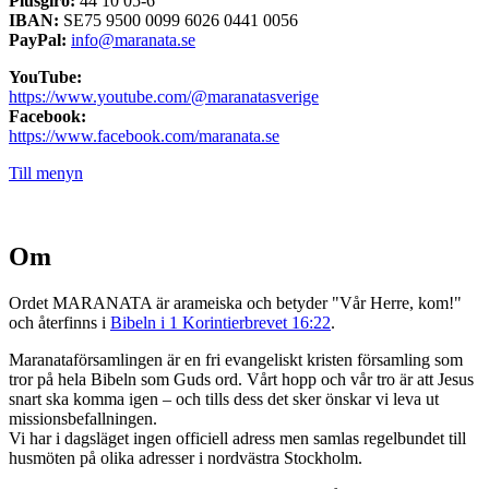
Plusgiro:
44 10 05-6
IBAN:
SE75 9500 0099 6026 0441 0056
PayPal:
info@maranata.se
YouTube:
https://www.youtube.com/@maranatasverige
Facebook:
https://www.facebook.com/maranata.se
Till menyn
Om
Ordet MARANATA är arameiska och betyder "Vår Herre, kom!"
och återfinns i
Bibeln i 1 Korintierbrevet 16:22
.
Maranataförsamlingen är en fri evangeliskt kristen församling som
tror på hela Bibeln som Guds ord. Vårt hopp och vår tro är att Jesus
snart ska komma igen – och tills dess det sker önskar vi leva ut
missionsbefallningen.
Vi har i dagsläget ingen officiell adress men samlas regelbundet till
husmöten på olika adresser i nordvästra Stockholm.