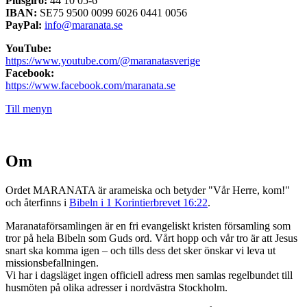
Plusgiro:
44 10 05-6
IBAN:
SE75 9500 0099 6026 0441 0056
PayPal:
info@maranata.se
YouTube:
https://www.youtube.com/@maranatasverige
Facebook:
https://www.facebook.com/maranata.se
Till menyn
Om
Ordet MARANATA är arameiska och betyder "Vår Herre, kom!"
och återfinns i
Bibeln i 1 Korintierbrevet 16:22
.
Maranataförsamlingen är en fri evangeliskt kristen församling som
tror på hela Bibeln som Guds ord. Vårt hopp och vår tro är att Jesus
snart ska komma igen – och tills dess det sker önskar vi leva ut
missionsbefallningen.
Vi har i dagsläget ingen officiell adress men samlas regelbundet till
husmöten på olika adresser i nordvästra Stockholm.