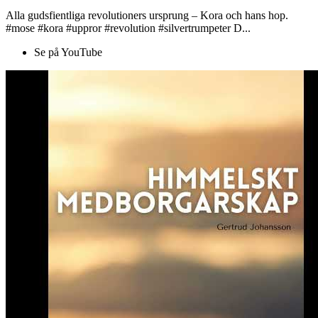
Alla gudsfientliga revolutioners ursprung – Kora och hans hop.
#mose #kora #uppror #revolution #silvertrumpeter D...
Se på YouTube