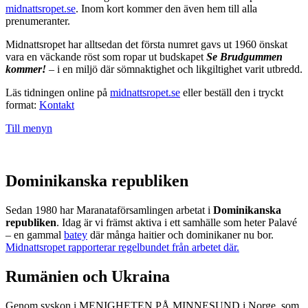
midnattsropet.se
. Inom kort kommer den även hem till alla
prenumeranter.
Midnattsropet har alltsedan det första numret gavs ut 1960 önskat
vara en väckande röst som ropar ut budskapet
Se Brudgummen
kommer!
– i en miljö där sömnaktighet och likgiltighet varit utbredd.
Läs tidningen online på
midnattsropet.se
eller beställ den i tryckt
format:
Kontakt
Till menyn
Dominikanska republiken
Sedan 1980 har Maranataförsamlingen arbetat i
Dominikanska
republiken
. Idag är vi främst aktiva i ett samhälle som heter Palavé
– en gammal
batey
där många haitier och dominikaner nu bor.
Midnattsropet rapporterar regelbundet från arbetet där.
Rumänien och Ukraina
Genom syskon i MENIGHETEN PÅ MINNESUND i Norge, som