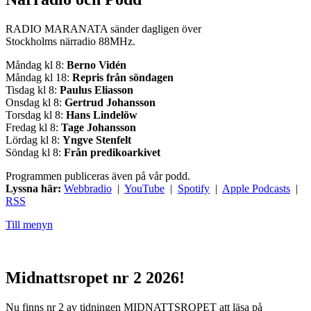
RADIO MARANATA sänder dagligen över
Stockholms närradio 88MHz.
Måndag kl 8:
Berno Vidén
Måndag kl 18:
Repris från söndagen
Tisdag kl 8:
Paulus Eliasson
Onsdag kl 8:
Gertrud Johansson
Torsdag kl 8:
Hans Lindelöw
Fredag kl 8:
Tage Johansson
Lördag kl 8:
Yngve Stenfelt
Söndag kl 8:
Från predikoarkivet
Programmen publiceras även på vår podd.
Lyssna här:
Webbradio
|
YouTube
|
Spotify
|
Apple Podcasts
|
RSS
Till menyn
Midnattsropet nr 2 2026!
Nu finns nr 2 av tidningen MIDNATTSROPET att läsa på