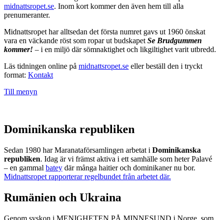
midnattsropet.se
. Inom kort kommer den även hem till alla
prenumeranter.
Midnattsropet har alltsedan det första numret gavs ut 1960 önskat
vara en väckande röst som ropar ut budskapet
Se Brudgummen
kommer!
– i en miljö där sömnaktighet och likgiltighet varit utbredd.
Läs tidningen online på
midnattsropet.se
eller beställ den i tryckt
format:
Kontakt
Till menyn
Dominikanska republiken
Sedan 1980 har Maranataförsamlingen arbetat i
Dominikanska
republiken
. Idag är vi främst aktiva i ett samhälle som heter Palavé
– en gammal
batey
där många haitier och dominikaner nu bor.
Midnattsropet rapporterar regelbundet från arbetet där.
Rumänien och Ukraina
Genom syskon i MENIGHETEN PÅ MINNESUND i Norge, som