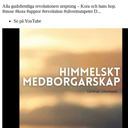
Alla gudsfientliga revolutioners ursprung – Kora och hans hop.
#mose #kora #uppror #revolution #silvertrumpeter D...
Se på YouTube