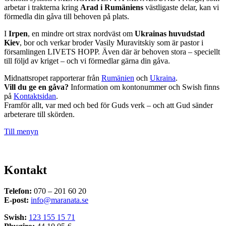
arbetar i trakterna kring
Arad i Rumäniens
västligaste delar, kan vi
förmedla din gåva till behoven på plats.
I
Irpen
, en mindre ort strax nordväst om
Ukrainas huvudstad
Kiev
, bor och verkar broder Vasily Muravitskiy som är pastor i
församlingen LIVETS HOPP. Även där är behoven stora – speciellt
till följd av kriget – och vi förmedlar gärna din gåva.
Midnattsropet rapporterar från
Rumänien
och
Ukraina
.
Vill du ge en gåva?
Information om kontonummer och Swish finns
på
Kontaktsidan
.
Framför allt, var med och bed för Guds verk – och att Gud sänder
arbeterare till skörden.
Till menyn
Kontakt
Telefon:
070 – 201 60 20
E-post:
info@maranata.se
Swish:
123 155 15 71