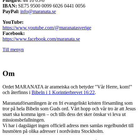
Plusgiro:
44 10 05-6
IBAN:
SE75 9500 0099 6026 0441 0056
PayPal:
info@maranata.se
YouTube:
https://www.youtube.com/@maranatasverige
Facebook:
https://www.facebook.com/maranata.se
Till menyn
Om
Ordet MARANATA är arameiska och betyder "Vår Herre, kom!"
och återfinns i
Bibeln i 1 Korintierbrevet 16:22
.
Maranataförsamlingen är en fri evangeliskt kristen församling som
tror på hela Bibeln som Guds ord. Vårt hopp och vår tro är att Jesus
snart ska komma igen – och tills dess det sker önskar vi leva ut
missionsbefallningen.
Vi har i dagsläget ingen officiell adress men samlas regelbundet till
husmöten på olika adresser i nordvästra Stockholm.