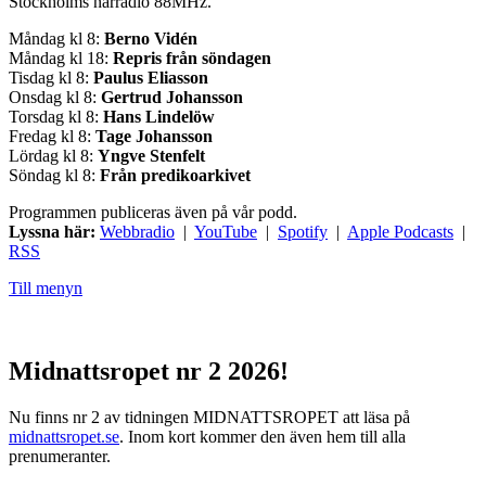
Stockholms närradio 88MHz.
Måndag kl 8:
Berno Vidén
Måndag kl 18:
Repris från söndagen
Tisdag kl 8:
Paulus Eliasson
Onsdag kl 8:
Gertrud Johansson
Torsdag kl 8:
Hans Lindelöw
Fredag kl 8:
Tage Johansson
Lördag kl 8:
Yngve Stenfelt
Söndag kl 8:
Från predikoarkivet
Programmen publiceras även på vår podd.
Lyssna här:
Webbradio
|
YouTube
|
Spotify
|
Apple Podcasts
|
RSS
Till menyn
Midnattsropet nr 2 2026!
Nu finns nr 2 av tidningen MIDNATTSROPET att läsa på
midnattsropet.se
. Inom kort kommer den även hem till alla
prenumeranter.