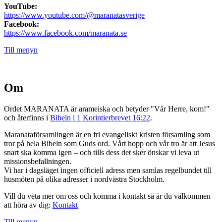
YouTube:
https://www.youtube.com/@maranatasverige
Facebook:
https://www.facebook.com/maranata.se
Till menyn
Om
Ordet MARANATA är arameiska och betyder "Vår Herre, kom!"
och återfinns i
Bibeln i 1 Korintierbrevet 16:22
.
Maranataförsamlingen är en fri evangeliskt kristen församling som
tror på hela Bibeln som Guds ord. Vårt hopp och vår tro är att Jesus
snart ska komma igen – och tills dess det sker önskar vi leva ut
missionsbefallningen.
Vi har i dagsläget ingen officiell adress men samlas regelbundet till
husmöten på olika adresser i nordvästra Stockholm.
Vill du veta mer om oss och komma i kontakt så är du välkommen
att höra av dig:
Kontakt
Till menyn