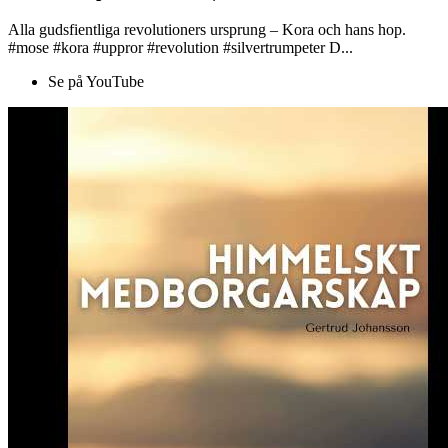
Alla gudsfientliga revolutioners ursprung – Kora och hans hop.
#mose #kora #uppror #revolution #silvertrumpeter D...
Se på YouTube