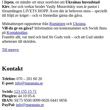
I
Irpen
, en mindre ort strax nordväst om
Ukrainas huvudstad
Kiev
, bor och verkar broder Vasily Muravitskiy som är pastor i
församlingen LIVETS HOPP. Även där är behoven stora – speciellt
till följd av kriget – och vi förmedlar gärna din gåva.
Midnattsropet rapporterar från
Rumänien
och
Ukraina
.
Vill du ge en gåva?
Information om kontonummer och Swish finns
på
Kontaktsidan
.
Framför allt, var med och bed för Guds verk – och att Gud sänder
arbeterare till skörden.
Till menyn
Kontakt
Telefon:
070 – 201 60 20
E-post:
info@maranata.se
Swish:
123 155 15 71
Plusgiro:
44 10 05-6
IBAN:
SE75 9500 0099 6026 0441 0056
PayPal:
info@maranata.se