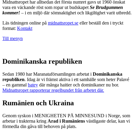
Midnattsropet har alltsedan det första numret gavs ut 1960 önskat
vara en väckande röst som ropar ut budskapet
Se Brudgummen
kommer!
– i en miljö där sömnaktighet och likgiltighet varit utbredd.
Läs tidningen online på
midnattsropet.se
eller beställ den i tryckt
format:
Kontakt
Till menyn
Dominikanska republiken
Sedan 1980 har Maranataförsamlingen arbetat i
Dominikanska
republiken
. Idag är vi främst aktiva i ett samhälle som heter Palavé
– en gammal
batey
där många haitier och dominikaner nu bor.
Midnattsropet rapporterar regelbundet från arbetet där.
Rumänien och Ukraina
Genom syskon i MENIGHETEN PÅ MINNESUND i Norge, som
arbetar i trakterna kring
Arad i Rumäniens
västligaste delar, kan vi
förmedla din gåva till behoven på plats.