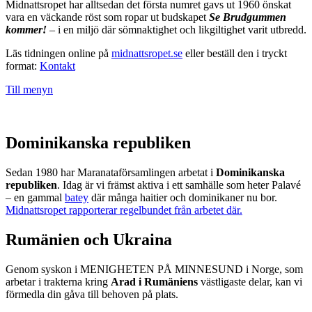
Midnattsropet har alltsedan det första numret gavs ut 1960 önskat
vara en väckande röst som ropar ut budskapet
Se Brudgummen
kommer!
– i en miljö där sömnaktighet och likgiltighet varit utbredd.
Läs tidningen online på
midnattsropet.se
eller beställ den i tryckt
format:
Kontakt
Till menyn
Dominikanska republiken
Sedan 1980 har Maranataförsamlingen arbetat i
Dominikanska
republiken
. Idag är vi främst aktiva i ett samhälle som heter Palavé
– en gammal
batey
där många haitier och dominikaner nu bor.
Midnattsropet rapporterar regelbundet från arbetet där.
Rumänien och Ukraina
Genom syskon i MENIGHETEN PÅ MINNESUND i Norge, som
arbetar i trakterna kring
Arad i Rumäniens
västligaste delar, kan vi
förmedla din gåva till behoven på plats.