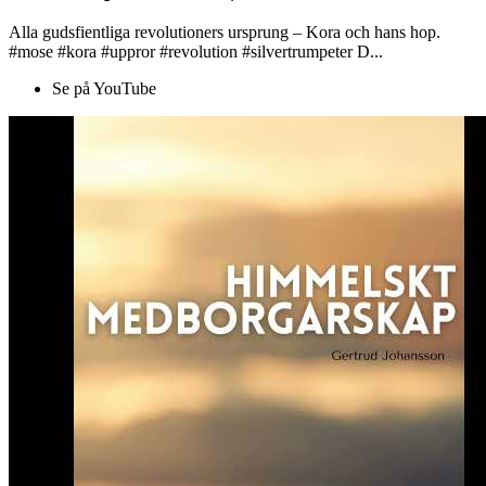
Alla gudsfientliga revolutioners ursprung – Kora och hans hop.
#mose #kora #uppror #revolution #silvertrumpeter D...
Se på YouTube