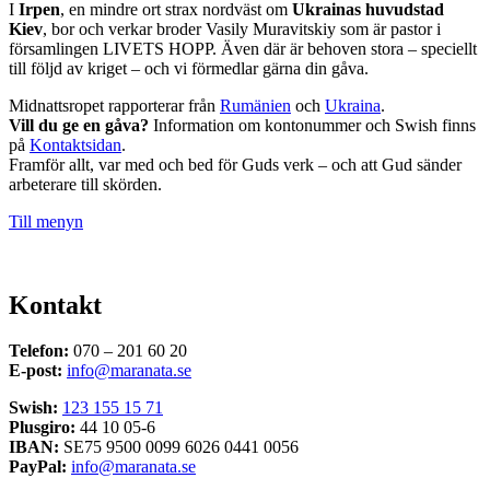
I
Irpen
, en mindre ort strax nordväst om
Ukrainas huvudstad
Kiev
, bor och verkar broder Vasily Muravitskiy som är pastor i
församlingen LIVETS HOPP. Även där är behoven stora – speciellt
till följd av kriget – och vi förmedlar gärna din gåva.
Midnattsropet rapporterar från
Rumänien
och
Ukraina
.
Vill du ge en gåva?
Information om kontonummer och Swish finns
på
Kontaktsidan
.
Framför allt, var med och bed för Guds verk – och att Gud sänder
arbeterare till skörden.
Till menyn
Kontakt
Telefon:
070 – 201 60 20
E-post:
info@maranata.se
Swish:
123 155 15 71
Plusgiro:
44 10 05-6
IBAN:
SE75 9500 0099 6026 0441 0056
PayPal:
info@maranata.se