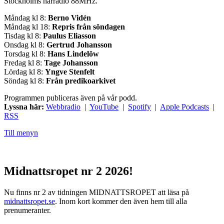
Stockholms närradio 88MHz.
Måndag kl 8:
Berno Vidén
Måndag kl 18:
Repris från söndagen
Tisdag kl 8:
Paulus Eliasson
Onsdag kl 8:
Gertrud Johansson
Torsdag kl 8:
Hans Lindelöw
Fredag kl 8:
Tage Johansson
Lördag kl 8:
Yngve Stenfelt
Söndag kl 8:
Från predikoarkivet
Programmen publiceras även på vår podd.
Lyssna här:
Webbradio
|
YouTube
|
Spotify
|
Apple Podcasts
|
RSS
Till menyn
Midnattsropet nr 2 2026!
Nu finns nr 2 av tidningen MIDNATTSROPET att läsa på
midnattsropet.se
. Inom kort kommer den även hem till alla
prenumeranter.