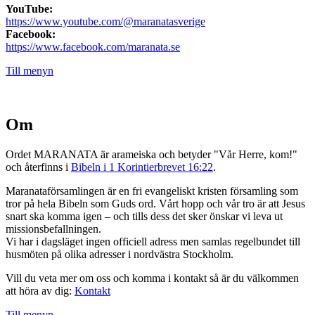
YouTube:
https://www.youtube.com/@maranatasverige
Facebook:
https://www.facebook.com/maranata.se
Till menyn
Om
Ordet MARANATA är arameiska och betyder "Vår Herre, kom!"
och återfinns i
Bibeln i 1 Korintierbrevet 16:22
.
Maranataförsamlingen är en fri evangeliskt kristen församling som
tror på hela Bibeln som Guds ord. Vårt hopp och vår tro är att Jesus
snart ska komma igen – och tills dess det sker önskar vi leva ut
missionsbefallningen.
Vi har i dagsläget ingen officiell adress men samlas regelbundet till
husmöten på olika adresser i nordvästra Stockholm.
Vill du veta mer om oss och komma i kontakt så är du välkommen
att höra av dig:
Kontakt
Till menyn