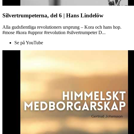
Silvertrumpeterna, del 6 | Hans Lindelöw
Alla gudsfientliga revolutioners ursprung – Kora och hans hop.
#mose #kora #uppror #revolution #silvertrumpeter D...
Se på YouTube