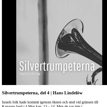
Silvertrumpeterna, del 4 | Hans Lindelöw
Israels folk hade kommit igenom öknen och stod vid gränsen till
Kanaans land i 4 Mos kap. 13 – 14. Men de var inte i ...