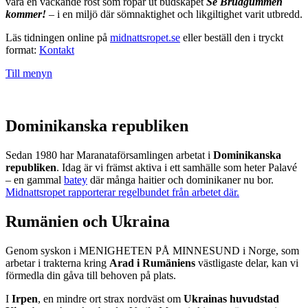
vara en väckande röst som ropar ut budskapet
Se Brudgummen
kommer!
– i en miljö där sömnaktighet och likgiltighet varit utbredd.
Läs tidningen online på
midnattsropet.se
eller beställ den i tryckt
format:
Kontakt
Till menyn
Dominikanska republiken
Sedan 1980 har Maranataförsamlingen arbetat i
Dominikanska
republiken
. Idag är vi främst aktiva i ett samhälle som heter Palavé
– en gammal
batey
där många haitier och dominikaner nu bor.
Midnattsropet rapporterar regelbundet från arbetet där.
Rumänien och Ukraina
Genom syskon i MENIGHETEN PÅ MINNESUND i Norge, som
arbetar i trakterna kring
Arad i Rumäniens
västligaste delar, kan vi
förmedla din gåva till behoven på plats.
I
Irpen
, en mindre ort strax nordväst om
Ukrainas huvudstad