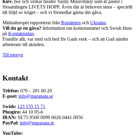
Kiev
, bor och verkar broder Vasily Muravitskiy som är pastor i
församlingen LIVETS HOPP. Även där är behoven stora – speciellt
till följd av kriget – och vi förmedlar gärna din gåva.
Midnattsropet rapporterar från
Rumänien
och
Ukraina
.
Vill du ge en gåva?
Information om kontonummer och Swish finns
på
Kontaktsidan
.
Framför allt, var med och bed för Guds verk – och att Gud sänder
arbeterare till skörden.
Till menyn
Kontakt
Telefon:
070 – 201 60 20
E-post:
info@maranata.se
Swish:
123 155 15 71
Plusgiro:
44 10 05-6
IBAN:
SE75 9500 0099 6026 0441 0056
PayPal:
info@maranata.se
YouTube: