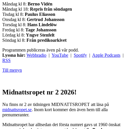
Måndag kl 8:
Berno Vidén
Måndag kl 18:
Repris från söndagen
Tisdag kl 8:
Paulus Eliasson
Onsdag kl 8:
Gertrud Johansson
Torsdag kl 8:
Hans Lindelöw
Fredag kl 8:
Tage Johansson
Lördag kl 8:
Yngve Stenfelt
Söndag kl 8:
Från predikoarkivet
Programmen publiceras även på vår podd.
Lyssna här:
Webbradio
|
YouTube
|
Spotify
|
Apple Podcasts
|
RSS
Till menyn
Midnattsropet nr 2 2026!
Nu finns nr 2 av tidningen MIDNATTSROPET att läsa på
midnattsropet.se
. Inom kort kommer den även hem till alla
prenumeranter.
Midnattsropet har alltsedan det första numret gavs ut 1960 önskat