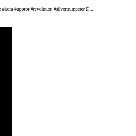
 #kora #uppror #revolution #silvertrumpeter D...