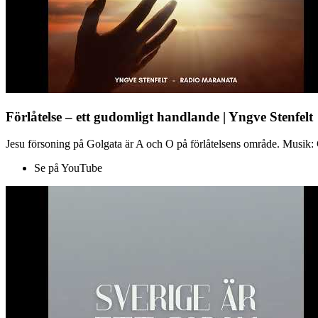
Förlåtelse – ett gudomligt handlande | Yngve Stenfelt
Jesu försoning på Golgata är A och O på förlåtelsens område. Musik: C
Se på YouTube