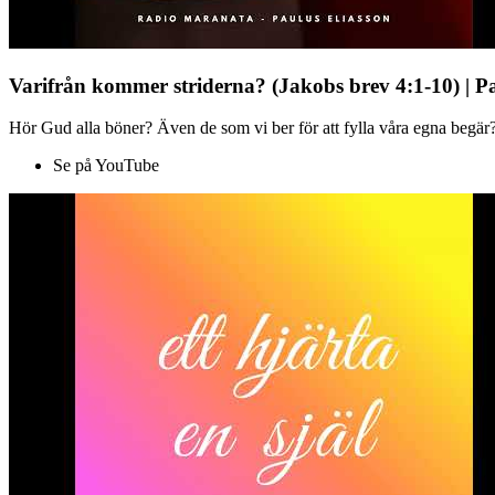
Varifrån kommer striderna? (Jakobs brev 4:1-10) | P
Hör Gud alla böner? Även de som vi ber för att fylla våra egna begär?
Se på YouTube