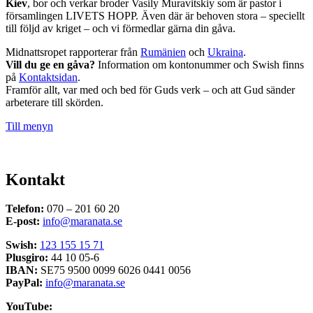
Kiev
, bor och verkar broder Vasily Muravitskiy som är pastor i
församlingen LIVETS HOPP. Även där är behoven stora – speciellt
till följd av kriget – och vi förmedlar gärna din gåva.
Midnattsropet rapporterar från
Rumänien
och
Ukraina
.
Vill du ge en gåva?
Information om kontonummer och Swish finns
på
Kontaktsidan
.
Framför allt, var med och bed för Guds verk – och att Gud sänder
arbeterare till skörden.
Till menyn
Kontakt
Telefon:
070 – 201 60 20
E-post:
info@maranata.se
Swish:
123 155 15 71
Plusgiro:
44 10 05-6
IBAN:
SE75 9500 0099 6026 0441 0056
PayPal:
info@maranata.se
YouTube: