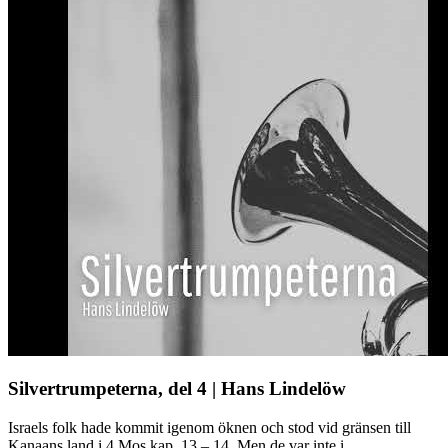
Silvertrumpeterna, del 4 | Hans Lindelöw
Israels folk hade kommit igenom öknen och stod vid gränsen till
Kanaans land i 4 Mos kap. 13 – 14. Men de var inte i ...