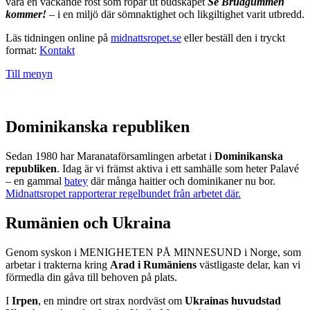
vara en väckande röst som ropar ut budskapet
Se Brudgummen
kommer!
– i en miljö där sömnaktighet och likgiltighet varit utbredd.
Läs tidningen online på
midnattsropet.se
eller beställ den i tryckt
format:
Kontakt
Till menyn
Dominikanska republiken
Sedan 1980 har Maranataförsamlingen arbetat i
Dominikanska
republiken
. Idag är vi främst aktiva i ett samhälle som heter Palavé
– en gammal
batey
där många haitier och dominikaner nu bor.
Midnattsropet rapporterar regelbundet från arbetet där.
Rumänien och Ukraina
Genom syskon i MENIGHETEN PÅ MINNESUND i Norge, som
arbetar i trakterna kring
Arad i Rumäniens
västligaste delar, kan vi
förmedla din gåva till behoven på plats.
I
Irpen
, en mindre ort strax nordväst om
Ukrainas huvudstad