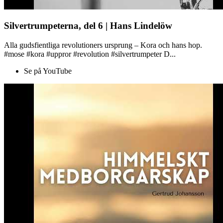
Silvertrumpeterna, del 6 | Hans Lindelöw
Alla gudsfientliga revolutioners ursprung – Kora och hans hop.
#mose #kora #uppror #revolution #silvertrumpeter D...
Se på YouTube