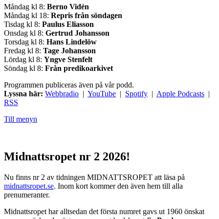
Måndag kl 8:
Berno Vidén
Måndag kl 18:
Repris från söndagen
Tisdag kl 8:
Paulus Eliasson
Onsdag kl 8:
Gertrud Johansson
Torsdag kl 8:
Hans Lindelöw
Fredag kl 8:
Tage Johansson
Lördag kl 8:
Yngve Stenfelt
Söndag kl 8:
Från predikoarkivet
Programmen publiceras även på vår podd.
Lyssna här:
Webbradio
|
YouTube
|
Spotify
|
Apple Podcasts
|
RSS
Till menyn
Midnattsropet nr 2 2026!
Nu finns nr 2 av tidningen MIDNATTSROPET att läsa på
midnattsropet.se
. Inom kort kommer den även hem till alla
prenumeranter.
Midnattsropet har alltsedan det första numret gavs ut 1960 önskat