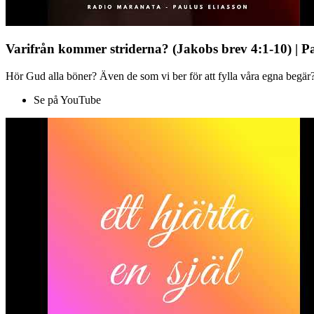
Varifrån kommer striderna? (Jakobs brev 4:1-10) | P
Hör Gud alla böner? Även de som vi ber för att fylla våra egna begär?
Se på YouTube