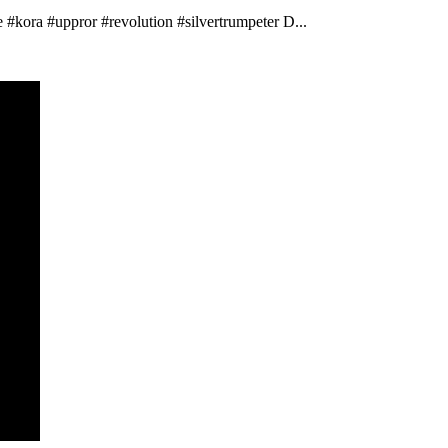
 #kora #uppror #revolution #silvertrumpeter D...