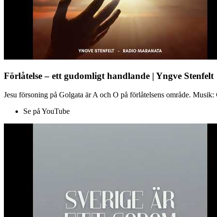
Förlåtelse – ett gudomligt handlande | Yngve Stenfelt
Jesu försoning på Golgata är A och O på förlåtelsens område. Musik: C
Se på YouTube