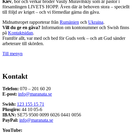
Kiev
, bor och verkar broder Vasily Muravitskiy som är pastor i
församlingen LIVETS HOPP. Även där är behoven stora – speciellt
till följd av kriget – och vi förmedlar gärna din gåva.
Midnattsropet rapporterar från
Rumänien
och
Ukraina
.
Vill du ge en gåva?
Information om kontonummer och Swish finns
på
Kontaktsidan
.
Framför allt, var med och bed för Guds verk – och att Gud sänder
arbeterare till skörden.
Till menyn
Kontakt
Telefon:
070 – 201 60 20
E-post:
info@maranata.se
Swish:
123 155 15 71
Plusgiro:
44 10 05-6
IBAN:
SE75 9500 0099 6026 0441 0056
PayPal:
info@maranata.se
YouTube: