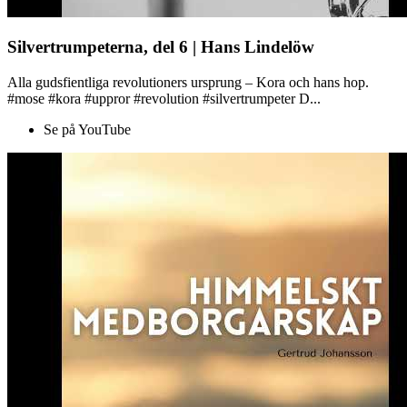
Silvertrumpeterna, del 6 | Hans Lindelöw
Alla gudsfientliga revolutioners ursprung – Kora och hans hop.
#mose #kora #uppror #revolution #silvertrumpeter D...
Se på YouTube