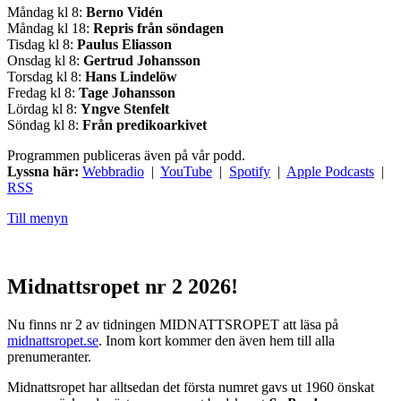
Måndag kl 8:
Berno Vidén
Måndag kl 18:
Repris från söndagen
Tisdag kl 8:
Paulus Eliasson
Onsdag kl 8:
Gertrud Johansson
Torsdag kl 8:
Hans Lindelöw
Fredag kl 8:
Tage Johansson
Lördag kl 8:
Yngve Stenfelt
Söndag kl 8:
Från predikoarkivet
Programmen publiceras även på vår podd.
Lyssna här:
Webbradio
|
YouTube
|
Spotify
|
Apple Podcasts
|
RSS
Till menyn
Midnattsropet nr 2 2026!
Nu finns nr 2 av tidningen MIDNATTSROPET att läsa på
midnattsropet.se
. Inom kort kommer den även hem till alla
prenumeranter.
Midnattsropet har alltsedan det första numret gavs ut 1960 önskat