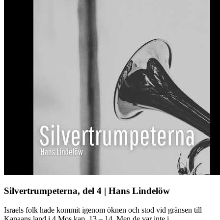
Silvertrumpeterna, del 4 | Hans Lindelöw
Israels folk hade kommit igenom öknen och stod vid gränsen till
Kanaans land i 4 Mos kap. 13 – 14. Men de var inte i ...