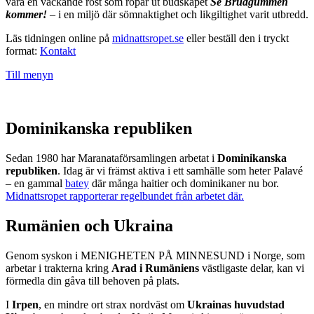
vara en väckande röst som ropar ut budskapet
Se Brudgummen
kommer!
– i en miljö där sömnaktighet och likgiltighet varit utbredd.
Läs tidningen online på
midnattsropet.se
eller beställ den i tryckt
format:
Kontakt
Till menyn
Dominikanska republiken
Sedan 1980 har Maranataförsamlingen arbetat i
Dominikanska
republiken
. Idag är vi främst aktiva i ett samhälle som heter Palavé
– en gammal
batey
där många haitier och dominikaner nu bor.
Midnattsropet rapporterar regelbundet från arbetet där.
Rumänien och Ukraina
Genom syskon i MENIGHETEN PÅ MINNESUND i Norge, som
arbetar i trakterna kring
Arad i Rumäniens
västligaste delar, kan vi
förmedla din gåva till behoven på plats.
I
Irpen
, en mindre ort strax nordväst om
Ukrainas huvudstad