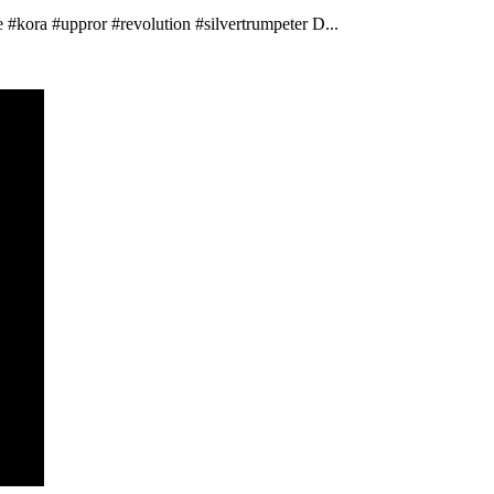
 #kora #uppror #revolution #silvertrumpeter D...