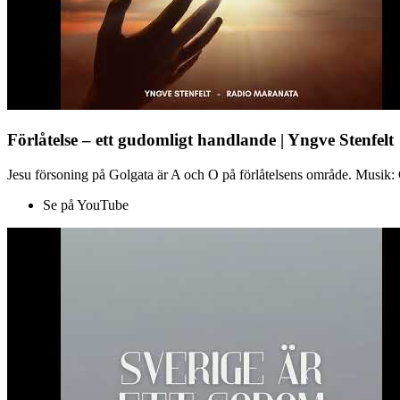
Förlåtelse – ett gudomligt handlande | Yngve Stenfelt
Jesu försoning på Golgata är A och O på förlåtelsens område. Musik: C
Se på YouTube