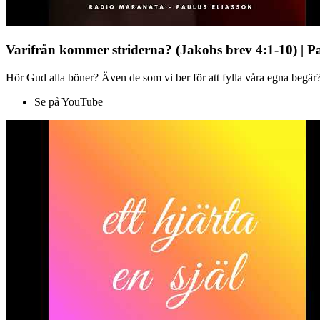
Varifrån kommer striderna? (Jakobs brev 4:1-10) | P
Hör Gud alla böner? Även de som vi ber för att fylla våra egna begär?
Se på YouTube