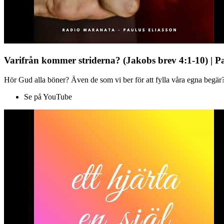
Varifrån kommer striderna? (Jakobs brev 4:1-10) | P
Hör Gud alla böner? Även de som vi ber för att fylla våra egna begär?
Se på YouTube