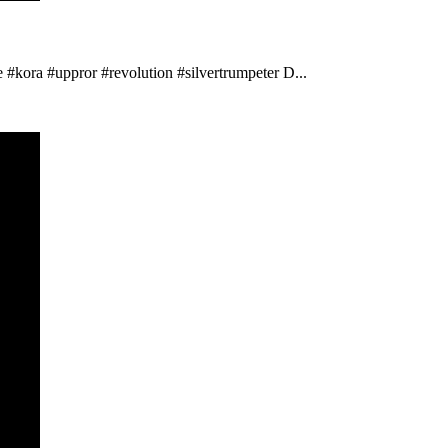
 #kora #uppror #revolution #silvertrumpeter D...